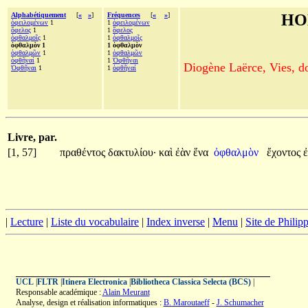
Alphabétiquement
[
«
»
]
Fréquences
[
«
»
]
HO
ὀφειλομένων
1
1
ὀφειλομένων
ὄφελος
1
1
ὄφελος
ὀφθαλμοῖς
1
1
ὀφθαλμοῖς
ὀφθαλμὸν 1
1 ὀφθαλμὸν
ὀφθαλμῶν
1
1
ὀφθαλμῶν
ὀφθῆναί
1
1
Ὀφθῆναι
Diogène Laërce, Vies, doc
Ὀφθῆναι
1
1
ὀφθῆναί
Livre, par.
[1, 57]
πραθέντος
δακτυλίου·
καὶ
ἐὰν
ἕνα
ὀφθαλμὸν
ἔχοντος
|
Lecture
|
Liste du vocabulaire
|
Index inverse
|
Menu
|
Site de Phili
UCL
|
FLTR
|
Itinera Electronica
|
Bibliotheca Classica Selecta (BCS)
|
Responsable académique :
Alain Meurant
Analyse, design et réalisation informatiques :
B. Maroutaeff
-
J. Schumacher