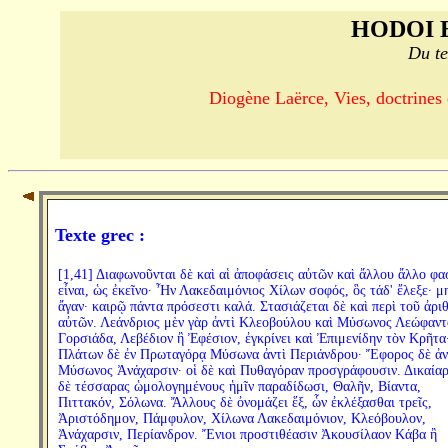
HODOI 
Du te
Diogène Laërce, Vies, doctrines e
Texte grec :
[1,41] Διαφωνοῦνται δὲ καὶ αἱ ἀποφάσεις αὐτῶν καὶ ἄλλου ἄλλο φα
εἶναι, ὡς ἐκεῖνο· Ἦν Λακεδαιμόνιος Χίλων σοφός, ὃς τάδ' ἔλεξε· μ
ἄγαν· καιρῷ πάντα πρόσεστι καλά. Στασιάζεται δὲ καὶ περὶ τοῦ ἀρι
αὐτῶν. Λεάνδριος μὲν γὰρ ἀντὶ Κλεοβούλου καὶ Μύσωνος Λεώφαντ
Γορσιάδα, Λεβέδιον ἢ Ἐφέσιον, ἐγκρίνει καὶ Ἐπιμενίδην τὸν Κρῆτα
Πλάτων δὲ ἐν Πρωταγόρᾳ Μύσωνα ἀντὶ Περιάνδρου· Ἔφορος δὲ ἀν
Μύσωνος Ἀνάχαρσιν· οἱ δὲ καὶ Πυθαγόραν προσγράφουσιν. Δικαία
δὲ τέσσαρας ὡμολογημένους ἡμῖν παραδίδωσι, Θαλῆν, Βίαντα,
Πιττακόν, Σόλωνα. Ἄλλους δὲ ὀνομάζει ἕξ, ὧν ἐκλέξασθαι τρεῖς,
Ἀριστόδημον, Πάμφυλον, Χίλωνα Λακεδαιμόνιον, Κλεόβουλον,
Ἀνάχαρσιν, Περίανδρον. Ἔνιοι προστιθέασιν Ἀκουσίλαον Κάβα ἢ