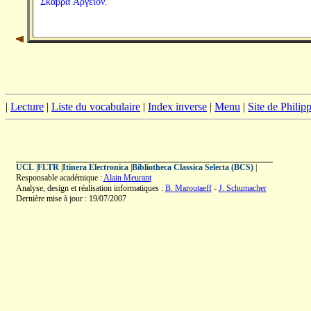
Σκάβρα Ἀργεῖον.
|
Lecture
|
Liste du vocabulaire
|
Index inverse
|
Menu
|
Site de Phili
UCL
|
FLTR
|
Itinera Electronica
|
Bibliotheca Classica Selecta (BCS)
|
Responsable académique :
Alain Meurant
Analyse, design et réalisation informatiques :
B. Maroutaeff
-
J. Schumacher
Dernière mise à jour : 19/07/2007