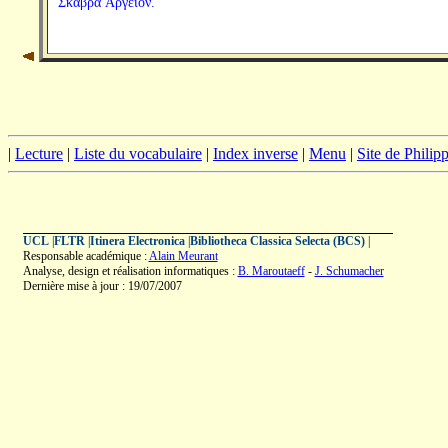
Σκάβρα Ἀργεῖον.
|
Lecture
|
Liste du vocabulaire
|
Index inverse
|
Menu
|
Site de Phili
UCL
|
FLTR
|
Itinera Electronica
|
Bibliotheca Classica Selecta (BCS)
|
Responsable académique :
Alain Meurant
Analyse, design et réalisation informatiques :
B. Maroutaeff
-
J. Schumacher
Dernière mise à jour : 19/07/2007