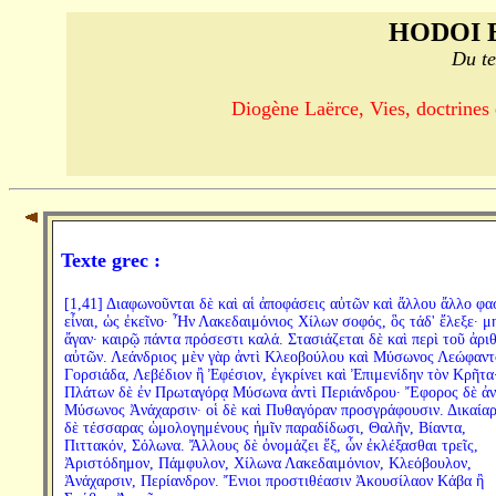
HODOI 
Du te
Diogène Laërce, Vies, doctrines e
Texte grec :
[1,41] Διαφωνοῦνται δὲ καὶ αἱ ἀποφάσεις αὐτῶν καὶ ἄλλου ἄλλο φα
εἶναι, ὡς ἐκεῖνο· Ἦν Λακεδαιμόνιος Χίλων σοφός, ὃς τάδ' ἔλεξε· μ
ἄγαν· καιρῷ πάντα πρόσεστι καλά. Στασιάζεται δὲ καὶ περὶ τοῦ ἀρι
αὐτῶν. Λεάνδριος μὲν γὰρ ἀντὶ Κλεοβούλου καὶ Μύσωνος Λεώφαντ
Γορσιάδα, Λεβέδιον ἢ Ἐφέσιον, ἐγκρίνει καὶ Ἐπιμενίδην τὸν Κρῆτα
Πλάτων δὲ ἐν Πρωταγόρᾳ Μύσωνα ἀντὶ Περιάνδρου· Ἔφορος δὲ ἀν
Μύσωνος Ἀνάχαρσιν· οἱ δὲ καὶ Πυθαγόραν προσγράφουσιν. Δικαία
δὲ τέσσαρας ὡμολογημένους ἡμῖν παραδίδωσι, Θαλῆν, Βίαντα,
Πιττακόν, Σόλωνα. Ἄλλους δὲ ὀνομάζει ἕξ, ὧν ἐκλέξασθαι τρεῖς,
Ἀριστόδημον, Πάμφυλον, Χίλωνα Λακεδαιμόνιον, Κλεόβουλον,
Ἀνάχαρσιν, Περίανδρον. Ἔνιοι προστιθέασιν Ἀκουσίλαον Κάβα ἢ