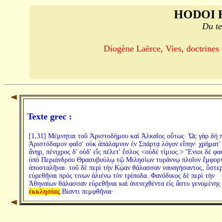
HODOI 
Du te
Diogène Laërce, Vies, doctrines e
Texte grec :
[1,31] Μέμνηται τοῦ Ἀριστοδήμου καὶ Ἀλκαῖος οὕτως· Ὡς γὰρ δή π
Ἀριστόδαμον φαῖσ' οὐκ ἀπάλαμνον ἐν Σπάρτᾳ λόγον εἴπην· χρήματ'
ἄνηρ, πένιχρος δ' οὐδ' εἲς πέλετ' ἔσλος <οὐδὲ τίμιος.> Ἔνιοι δέ φα
ὑπὸ Περιάνδρου Θρασυβούλῳ τῷ Μιλησίων τυράννῳ πλοῖον ἔμφορ
ἀποσταλῆναι· τοῦ δὲ περὶ τὴν Κῴαν θάλασσαν ναυαγήσαντος, ὕστε
εὑρεθῆναι πρός τινων ἁλιένω τὸν τρίποδα. Φανόδικος δὲ περὶ τὴν
Ἀθηναίων θάλασσαν εὑρεθῆναι καὶ ἀνενεχθέντα εἰς ἄστυ γενομένης
ἐκκλησίας
Βίαντι πεμφθῆναι·