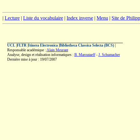
|
Lecture
|
Liste du vocabulaire
|
Index inverse
|
Menu
|
Site de Phili
UCL
|
FLTR
|
Itinera Electronica
|
Bibliotheca Classica Selecta (BCS)
|
Responsable académique :
Alain Meurant
Analyse, design et réalisation informatiques :
B. Maroutaeff
-
J. Schumacher
Dernière mise à jour : 19/07/2007