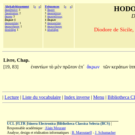
Alphabétiquement
[
«
»
]
Fréquences
[
«
»
]
HODO
ἀκρόπολιν
3
1
ἄκρον
Ἀκρότατον
2
1
ἀκροπόλεις
D
ἄκρου
3
1
ἀκροπόλεως
ἄκρων 1
1 ἄκρων
ἀκρωρείαις
1
1
ἀκρωρείαις
ἀκρωτήριον
1
1
ἀκρωτήριον
Diodore de Sicile,
ἀλαλάξαι
1
1
ἀλαλάξαι
Livre, Chap.
[19, 83]
ἐναντίων
τὸ
μὲν
πρῶτον
ἐπ´
ἄκρων
τῶν
κεράτων
ἱπ
|
Lecture
|
Liste du vocabulaire
|
Index inverse
|
Menu
|
Bibliotheca C
UCL
|
FLTR
|
Itinera Electronica
|
Bibliotheca Classica Selecta (BCS)
|
Responsable académique :
Alain Meurant
Analyse, design et réalisation informatiques :
B. Maroutaeff
-
J. Schumacher