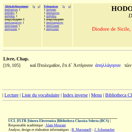
Alphabétiquement
[
«
»
]
Fréquences
[
«
»
]
HODO
ἀπήλαυνον
1
1
ἀπῄεσαν
ἀπῆλθεν
3
1
ἀπήλαυνον
D
ἀπῆλθον
1
1
ἀπῆλθον
ἀπηλλάγησαν 1
1 ἀπηλλάγησαν
ἀπηλλαγμένην
1
1
ἀπηλλαγμένην
ἀπήλλασσε
1
1
ἀπήλλασσε
Diodore de Sicile,
ἀπήλπισαν
1
1
ἀπήλπισαν
Livre, Chap.
[19, 105]
καὶ
Πτολεμαῖον,
ἔτι
δ´
Ἀντίγονον
ἀπηλλάγησαν
τῶ
|
Lecture
|
Liste du vocabulaire
|
Index inverse
|
Menu
|
Bibliotheca C
UCL
|
FLTR
|
Itinera Electronica
|
Bibliotheca Classica Selecta (BCS)
|
Responsable académique :
Alain Meurant
Analyse, design et réalisation informatiques :
B. Maroutaeff
-
J. Schumacher