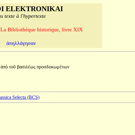
I ELEKTRONIKAI
u texte à l'hypertexte
 La Bibliothèque historique, livre XIX
ἀπηλλάγησαν
ν
ἀπὸ
τοῦ
βασιλέως
προσδοκωμένων
lassica Selecta (BCS)