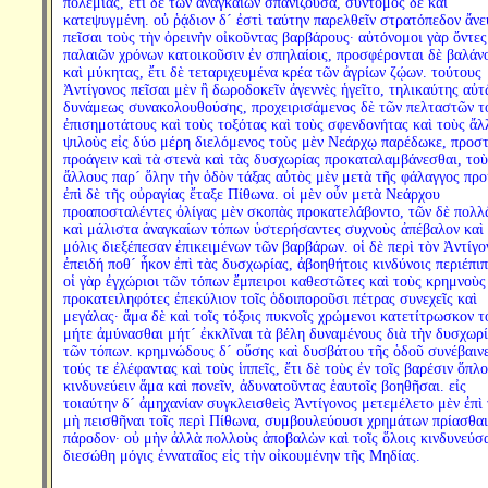
πολεμίας, ἔτι δὲ τῶν ἀναγκαίων σπανίζουσα, σύντομος δὲ καὶ
κατεψυγμένη. οὐ ῥᾴδιον δ´ ἐστὶ ταύτην παρελθεῖν στρατόπεδον ἄνε
πεῖσαι τοὺς τὴν ὀρεινὴν οἰκοῦντας βαρβάρους· αὐτόνομοι γὰρ ὄντες
παλαιῶν χρόνων κατοικοῦσιν ἐν σπηλαίοις, προσφέρονται δὲ βαλάν
καὶ μύκητας, ἔτι δὲ τεταριχευμένα κρέα τῶν ἀγρίων ζῴων. τούτους
Ἀντίγονος πεῖσαι μὲν ἢ δωροδοκεῖν ἀγεννὲς ἡγεῖτο, τηλικαύτης αὐτ
δυνάμεως συνακολουθούσης, προχειρισάμενος δὲ τῶν πελταστῶν τ
ἐπισημοτάτους καὶ τοὺς τοξότας καὶ τοὺς σφενδονήτας καὶ τοὺς ἄλ
ψιλοὺς εἰς δύο μέρη διελόμενος τοὺς μὲν Νεάρχῳ παρέδωκε, προσ
προάγειν καὶ τὰ στενὰ καὶ τὰς δυσχωρίας προκαταλαμβάνεσθαι, τοὺ
ἄλλους παρ´ ὅλην τὴν ὁδὸν τάξας αὐτὸς μὲν μετὰ τῆς φάλαγγος προ
ἐπὶ δὲ τῆς οὐραγίας ἔταξε Πίθωνα. οἱ μὲν οὖν μετὰ Νεάρχου
προαποσταλέντες ὀλίγας μὲν σκοπὰς προκατελάβοντο, τῶν δὲ πολλ
καὶ μάλιστα ἀναγκαίων τόπων ὑστερήσαντες συχνοὺς ἀπέβαλον καὶ
μόλις διεξέπεσαν ἐπικειμένων τῶν βαρβάρων. οἱ δὲ περὶ τὸν Ἀντίγο
ἐπειδή ποθ´ ἧκον ἐπὶ τὰς δυσχωρίας, ἀβοηθήτοις κινδύνοις περιέπιπ
οἱ γὰρ ἐγχώριοι τῶν τόπων ἔμπειροι καθεστῶτες καὶ τοὺς κρημνοὺς
προκατειληφότες ἐπεκύλιον τοῖς ὁδοιποροῦσι πέτρας συνεχεῖς καὶ
μεγάλας· ἅμα δὲ καὶ τοῖς τόξοις πυκνοῖς χρώμενοι κατετίτρωσκον τ
μήτε ἀμύνασθαι μήτ´ ἐκκλῖναι τὰ βέλη δυναμένους διὰ τὴν δυσχωρ
τῶν τόπων. κρημνώδους δ´ οὔσης καὶ δυσβάτου τῆς ὁδοῦ συνέβαιν
τούς τε ἐλέφαντας καὶ τοὺς ἱππεῖς, ἔτι δὲ τοὺς ἐν τοῖς βαρέσιν ὅπλο
κινδυνεύειν ἅμα καὶ πονεῖν, ἀδυνατοῦντας ἑαυτοῖς βοηθῆσαι. εἰς
τοιαύτην δ´ ἀμηχανίαν συγκλεισθεὶς Ἀντίγονος μετεμέλετο μὲν ἐπὶ
μὴ πεισθῆναι τοῖς περὶ Πίθωνα, συμβουλεύουσι χρημάτων πρίασθαι
πάροδον· οὐ μὴν ἀλλὰ πολλοὺς ἀποβαλὼν καὶ τοῖς ὅλοις κινδυνεύσ
διεσώθη μόγις ἐνναταῖος εἰς τὴν οἰκουμένην τῆς Μηδίας.