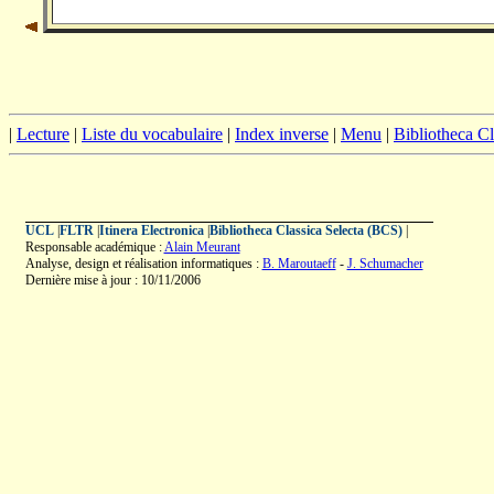
|
Lecture
|
Liste du vocabulaire
|
Index inverse
|
Menu
|
Bibliotheca C
UCL
|
FLTR
|
Itinera Electronica
|
Bibliotheca Classica Selecta (BCS)
|
Responsable académique :
Alain Meurant
Analyse, design et réalisation informatiques :
B. Maroutaeff
-
J. Schumacher
Dernière mise à jour : 10/11/2006