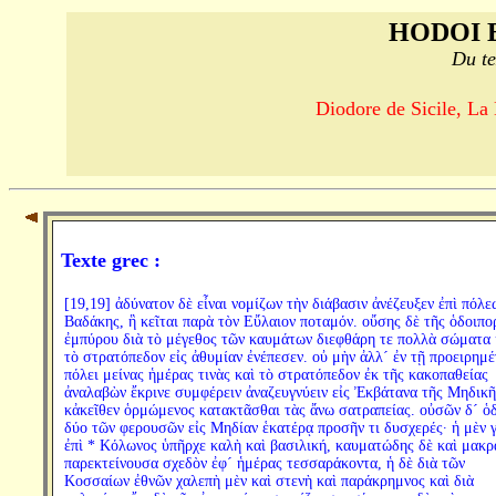
HODOI 
Du te
Diodore de Sicile, La 
Texte grec :
[19,19] ἀδύνατον δὲ εἶναι νομίζων τὴν διάβασιν ἀνέζευξεν ἐπὶ πόλε
Βαδάκης, ἣ κεῖται παρὰ τὸν Εὔλαιον ποταμόν. οὔσης δὲ τῆς ὁδοιπο
ἐμπύρου διὰ τὸ μέγεθος τῶν καυμάτων διεφθάρη τε πολλὰ σώματα 
τὸ στρατόπεδον εἰς ἀθυμίαν ἐνέπεσεν. οὐ μὴν ἀλλ´ ἐν τῇ προειρημέ
πόλει μείνας ἡμέρας τινὰς καὶ τὸ στρατόπεδον ἐκ τῆς κακοπαθείας
ἀναλαβὼν ἔκρινε συμφέρειν ἀναζευγνύειν εἰς Ἐκβάτανα τῆς Μηδικῆ
κἀκεῖθεν ὁρμώμενος κατακτᾶσθαι τὰς ἄνω σατραπείας. οὐσῶν δ´ ὁ
δύο τῶν φερουσῶν εἰς Μηδίαν ἑκατέρᾳ προσῆν τι δυσχερές· ἡ μὲν 
ἐπὶ * Κόλωνος ὑπῆρχε καλὴ καὶ βασιλική, καυματώδης δὲ καὶ μακρ
παρεκτείνουσα σχεδὸν ἐφ´ ἡμέρας τεσσαράκοντα, ἡ δὲ διὰ τῶν
Κοσσαίων ἐθνῶν χαλεπὴ μὲν καὶ στενὴ καὶ παράκρημνος καὶ διὰ