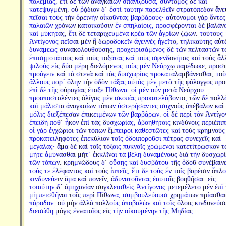
πολεμίας, ἔτι δὲ τῶν ἀναγκαίων σπανίζουσα, σύντομος δὲ καὶ
κατεψυγμένη. οὐ ῥᾴδιον δ´ ἐστὶ ταύτην παρελθεῖν στρατόπεδον ἄνε
πεῖσαι τοὺς τὴν ὀρεινὴν οἰκοῦντας βαρβάρους· αὐτόνομοι γὰρ ὄντες
παλαιῶν χρόνων κατοικοῦσιν ἐν σπηλαίοις, προσφέρονται δὲ βαλάν
καὶ μύκητας, ἔτι δὲ τεταριχευμένα κρέα τῶν ἀγρίων ζῴων. τούτους
Ἀντίγονος πεῖσαι μὲν ἢ δωροδοκεῖν ἀγεννὲς ἡγεῖτο, τηλικαύτης αὐτ
δυνάμεως συνακολουθούσης, προχειρισάμενος δὲ τῶν πελταστῶν τ
ἐπισημοτάτους καὶ τοὺς τοξότας καὶ τοὺς σφενδονήτας καὶ τοὺς ἄλ
ψιλοὺς εἰς δύο μέρη διελόμενος τοὺς μὲν Νεάρχῳ παρέδωκε, προσ
προάγειν καὶ τὰ στενὰ καὶ τὰς δυσχωρίας προκαταλαμβάνεσθαι, τοὺ
ἄλλους παρ´ ὅλην τὴν ὁδὸν τάξας αὐτὸς μὲν μετὰ τῆς φάλαγγος προ
ἐπὶ δὲ τῆς οὐραγίας ἔταξε Πίθωνα. οἱ μὲν οὖν μετὰ Νεάρχου
προαποσταλέντες ὀλίγας μὲν σκοπὰς προκατελάβοντο, τῶν δὲ πολλ
καὶ μάλιστα ἀναγκαίων τόπων ὑστερήσαντες συχνοὺς ἀπέβαλον καὶ
μόλις διεξέπεσαν ἐπικειμένων τῶν βαρβάρων. οἱ δὲ περὶ τὸν Ἀντίγο
ἐπειδή ποθ´ ἧκον ἐπὶ τὰς δυσχωρίας, ἀβοηθήτοις κινδύνοις περιέπιπ
οἱ γὰρ ἐγχώριοι τῶν τόπων ἔμπειροι καθεστῶτες καὶ τοὺς κρημνοὺς
προκατειληφότες ἐπεκύλιον τοῖς ὁδοιποροῦσι πέτρας συνεχεῖς καὶ
μεγάλας· ἅμα δὲ καὶ τοῖς τόξοις πυκνοῖς χρώμενοι κατετίτρωσκον τ
μήτε ἀμύνασθαι μήτ´ ἐκκλῖναι τὰ βέλη δυναμένους διὰ τὴν δυσχωρ
τῶν τόπων. κρημνώδους δ´ οὔσης καὶ δυσβάτου τῆς ὁδοῦ συνέβαιν
τούς τε ἐλέφαντας καὶ τοὺς ἱππεῖς, ἔτι δὲ τοὺς ἐν τοῖς βαρέσιν ὅπλο
κινδυνεύειν ἅμα καὶ πονεῖν, ἀδυνατοῦντας ἑαυτοῖς βοηθῆσαι. εἰς
τοιαύτην δ´ ἀμηχανίαν συγκλεισθεὶς Ἀντίγονος μετεμέλετο μὲν ἐπὶ
μὴ πεισθῆναι τοῖς περὶ Πίθωνα, συμβουλεύουσι χρημάτων πρίασθαι
πάροδον· οὐ μὴν ἀλλὰ πολλοὺς ἀποβαλὼν καὶ τοῖς ὅλοις κινδυνεύσ
διεσώθη μόγις ἐνναταῖος εἰς τὴν οἰκουμένην τῆς Μηδίας.