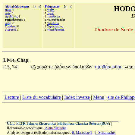
Alphabétiquement
[
«
»
]
Fréquences
[
«
»
]
HODO
τιμᾶν
1
1
τιμᾶν
τιμὰς
1
1
τιμὰς
D
τιμηθέντες
1
1
τιμηθέντες
τιμηθήσεσθαι 1
1 τιμηθήσεσθαι
τιμῆς
2
1
Τιμοθέου
Τιμόθεον
6
1
Τιμοκράτους
Diodore de Sicile,
Τιμόθεος
3
1
τιμωρήσασθαι
Livre, Chap.
[15, 74]
τῷ
χορῷ
τις
ᾀδόντων
ὑπολαβὼν
τιμηθήσεσθαι
λαμπ
|
Lecture
|
Liste du vocabulaire
|
Index inverse
|
Menu
|
site de Philip
UCL
|
FLTR
|
Itinera Electronica
|
Bibliotheca Classica Selecta (BCS)
|
Responsable académique :
Alain Meurant
Analyse, design et réalisation informatiques :
B. Maroutaeff
-
J. Schumacher