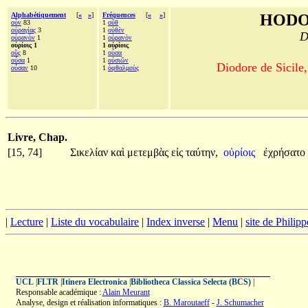
Alphabétiquement
[
«
»
]
Fréquences
[
«
»
]
HODO
οὖν
83
1
οὔθ
οὐραγίας
3
1
οὐθὲν
D
οὐρανὸν
1
1
οὐρανὸν
οὐρίοις 1
1 οὐρίοις
οὓς
8
1
οὖσα
οὖσα
1
1
οὐσιῶν
Diodore de Sicile,
οὖσαν
10
1
ὀφθαλμοὺς
Livre, Chap.
[15, 74]
Σικελίαν
καὶ
μετεμβὰς
εἰς
ταύτην,
οὐρίοις
ἐχρήσατο
|
Lecture
|
Liste du vocabulaire
|
Index inverse
|
Menu
|
site de Philip
UCL
|
FLTR
|
Itinera Electronica
|
Bibliotheca Classica Selecta (BCS)
|
Responsable académique :
Alain Meurant
Analyse, design et réalisation informatiques :
B. Maroutaeff
-
J. Schumacher