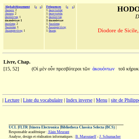
Alphabétiquement
[
«
»
]
Fréquences
[
«
»
]
HODO
Ακοριν
2
1
ἀκοντιστὰς
Ακορις
2
1
ἀκοντιστάς
D
ἀκούοντας
1
1
ἀκούοντας
ἀκουόντων 1
1 ἀκουόντων
ἀκούσας
2
1
Ἀκούσας
Ἀκούσας
1
1
Ακραγαντίνης
Diodore de Sicile,
Ακραγαντίνης
1
1
ἄκρας
Livre, Chap.
[15, 52]
(Οἱ
μὲν
οὖν
πρεσβύτεροι
τῶν
ἀκουόντων
τοῦ
κήρυ
|
Lecture
|
Liste du vocabulaire
|
Index inverse
|
Menu
|
site de Philip
UCL
|
FLTR
|
Itinera Electronica
|
Bibliotheca Classica Selecta (BCS)
|
Responsable académique :
Alain Meurant
Analyse, design et réalisation informatiques :
B. Maroutaeff
-
J. Schumacher