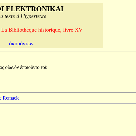
I ELEKTRONIKAI
u texte à l'hypertexte
 La Bibliothèque historique, livre XV
ἀκουόντων
κος
οἰωνὸν
ἐποιοῦντο
τοῦ
pe Remacle