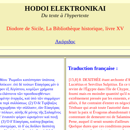
HODOI ELEKTRONIKAI
Du texte à l'hypertexte
Diodore de Sicile, La Bibliothèque historique, livre XV
Ακόριδος
Traduction française :
ξιθέου ῾Ρωμαῖοι κατέστησαν ὑπάτους
[15,8] 8. DEXITHÉE étant archonte d'At
πίκιον. ἐπὶ δὲ τούτων Εὐαγόρας μὲν ὁ
Lucrétius et Servilius Sulpitius. En ce
ρον ἐξ Αἰγύπτου, κομίζων χρήματα
revint de l'Égypte dans l'île de Chypre, 
υ ἐλάττονα τῶν προσδοκηθέντων.
fourni mais en moindre quantité qu'il ne 
μένην ἐνεργῶς, καὶ ὑπὸ τῶν συμμάχων
extrêmement pressée par les ennemis, e
 περὶ συλλύσεως. (2) Ὁ δὲ Τιρίβαζος
alliés, il fut contraint d'entrer en négoc
υγχωρῆσαι τὴν σύλλυσιν, ἐὰν Εὐαγόρας
Téribaze qui avait toute l'autorité dans
πόλεων, αὐτῆς δὲ μόνης τῆς Σαλαμῖνος
ferait la paix si Évagoras abandonnait t
' ἐνιαυτὸν φόρον ὡρισμένον καὶ ποιῇ
contentant de demeurer roi de Salamine,
(3) Ὁ δ' Εὐαγόρας, καίπερ βαρείας
Perse, auquel il serait soumis d'ailleur
 συνεχώρει, τὸ δ' ὡς δοῦλον δεσπότῃ
Quelque dures que ces conditions pusse