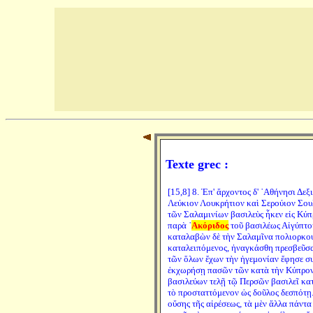
Texte grec :
[15,8] 8. Ἐπ' ἄρχοντος δ' ᾿Αθήνησι Δε
Λεύκιον Λουκρήτιον καὶ Σερούιον Σουλ
τῶν Σαλαμινίων βασιλεὺς ἧκεν εἰς Κύπ
παρὰ ᾿
Ακόριδος
τοῦ βασιλέως Αἰγύπτο
καταλαβὼν δὲ τὴν Σαλαμῖνα πολιορκου
καταλειπόμενος, ἠναγκάσθη πρεσβεῦσαι
τῶν ὅλων ἔχων τὴν ἡγεμονίαν ἔφησε σ
ἐκχωρήσῃ πασῶν τῶν κατὰ τὴν Κύπρον 
βασιλεύων τελῇ τῷ Περσῶν βασιλεῖ κατ
τὸ προσταττόμενον ὡς δοῦλος δεσπότῃ. 
οὔσης τῆς αἱρέσεως, τὰ μὲν ἄλλα πάντα