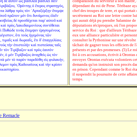
φη δὲ αὑτὸν ὡς βασιλέα βασιλεῖ δεῖν
comparaison du serviteur à son maître, et
ιριβάζου, ᾿Ορόντης ὁ ἕτερος στρατηγός,
dépendant du roi de Perse. Téribaze ay
τα λάθρᾳ πρὸς τὸν ᾿Αρταξέρξην ἔπεμψε
chef des troupes de terre, et qui portait
ὐτοῦ πρῶτον μὲν ὅτι δυνάμενος ἑλεῖν
secrètement au Roi une lettre contre lui.
εσβείας δὲ προσδέχεται παρ' αὐτοῦ καὶ
qui aurait déjà pu prendre Salamine de 
 καὶ πρὸς Λακεδαιμονίους συντίθεται
députations réciproques, où l'on propos
αὶ Πυθώδε τινὰς ἔπεμψεν ἐρησομένους
service du Roi : que d'ailleurs Tériba
μέγιστον, ὅτι τοὺς ἡγεμόνας τῶν
eux une alliance particulière et person
τιμαῖς καὶ δωρεαῖς, ἔτι δ' ἐπαγγελίαις
consulter la Pythonisse sur une révolte 
οὺς τὴν ἐπιστολὴν καὶ πιστεύσας ταῖς
tâchait de gagner tous les officiers de 
ν τὸν Τιρίβαζον καὶ πρὸς ἑαυτὸν
présents et par des promesses. (5) Le roi
ν, ὁ μὲν Τιρίβαζος ἀναχθεὶς ὡς τὸν
foi à ces accusations, écrivit à Orontas d
ατὰ μὲν τὸ παρὸν παρεδόθη εἰς φυλακήν,
envoyer. Orontas exécuta volontiers ce
λεμον πρὸς Καδουσίους καὶ τὴν κρίσιν
demanda qu'on instruisit son procès dans
δικαστηρίου.
en prison. Cependant comme le Roi étai
il suspendit la poursuite de cette affai
temps.
pe Remacle