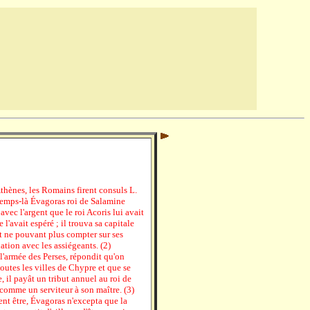
hènes, les Romains firent consuls L.
 temps-là Évagoras roi de Salamine
avec l'argent que le roi Acoris lui avait
l'avait espéré ; il trouva sa capitale
t ne pouvant plus compter sur ses
iation avec les assiégeants. (2)
 l'armée des Perses, répondit qu'on
outes les villes de Chypre et que se
 il payât un tribut annuel au roi de
s comme un serviteur à son maître. (3)
nt être, Évagoras n'excepta que la