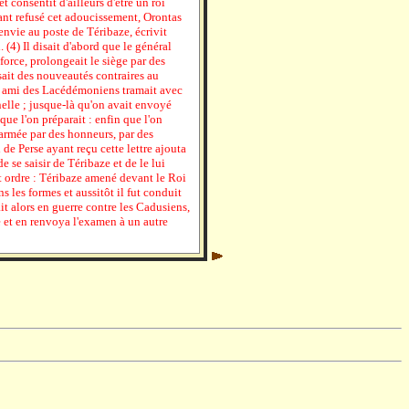
 consentit d'ailleurs d'être un roi
ant refusé cet adoucissement, Orontas
 envie au poste de Téribaze, écrivit
 (4) Il disait d'abord que le général
force, prolongeait le siège par des
ait des nouveautés contraires au
ze ami des Lacédémoniens tramait avec
nelle ; jusque-là qu'on avait envoyé
que l'on préparait : enfin que l'on
l'armée par des honneurs, par des
 de Perse ayant reçu cette lettre ajouta
e se saisir de Téribaze et de le lui
t ordre : Téribaze amené devant le Roi
 les formes et aussitôt il fut conduit
t alors en guerre contre les Cadusiens,
re et en renvoya l'examen à un autre