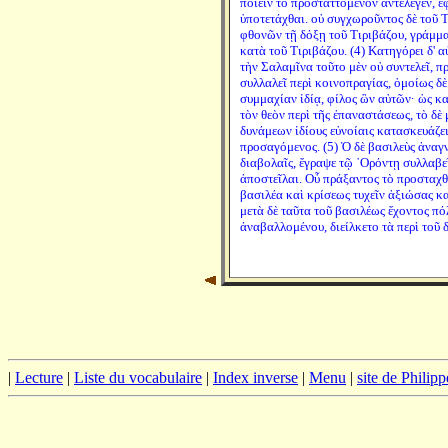
ποιεῖν τὸ προσταττόμενον ἀντέλεγεν, ἔ
ὑποτετάχθαι. οὐ συγχωροῦντος δὲ τοῦ Τ
φθονῶν τῇ δόξῃ τοῦ Τιριβάζου, γράμμα
κατὰ τοῦ Τιριβάζου. (4) Κατηγόρει δ' α
τὴν Σαλαμῖνα τοῦτο μὲν οὐ συντελεῖ, πρ
συλλαλεῖ περὶ κοινοπραγίας, ὁμοίως δὲ
συμμαχίαν ἰδίᾳ, φίλος ὢν αὐτῶν· ὡς κ
τὸν θεὸν περὶ τῆς ἐπαναστάσεως, τὸ δὲ 
δυνάμεων ἰδίους εὐνοίαις κατασκευάζει, 
προσαγόμενος. (5) Ὁ δὲ βασιλεὺς ἀναγν
διαβολαῖς, ἔγραψε τῷ ᾿Ορόντῃ συλλαβεῖ
ἀποστεῖλαι. Οὗ πράξαντος τὸ προσταχθέ
βασιλέα καὶ κρίσεως τυχεῖν ἀξιώσας κ
μετὰ δὲ ταῦτα τοῦ βασιλέως ἔχοντος πό
ἀναβαλλομένου, διείλκετο τὰ περὶ τοῦ 
|
Lecture
|
Liste du vocabulaire
|
Index inverse
|
Menu
|
site de Philip