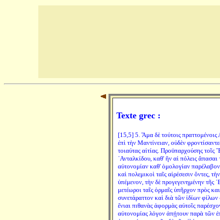
Texte grec :
[15,5] 5. Ἅμα δὲ τούτοις πραττομένοις
ἐπὶ τὴν Μαντίνειαν, οὐδὲν φροντίσαντ
τοιαύτας αἰτίας. Προϋπαρχούσης τοῖς ῞
᾿Ανταλκίδου, καθ' ἣν αἱ πόλεις ἅπασαι 
αὐτονομίαν καθ' ὁμολογίαν παρέλαβον
καὶ πολεμικοὶ ταῖς αἱρέσεσιν ὄντες, τ
ὑπέμενον, τὴν δὲ προγεγενημένην τῆς ῾
μετέωροι ταῖς ὁρμαῖς ὑπῆρχον πρὸς και
συνετάραττον καὶ διὰ τῶν ἰδίων φίλων 
ἔνιαι πιθανὰς ἀφορμὰς αὐτοῖς παρέσχο
αὐτονομίας λόγον ἀπῄτουν παρὰ τῶν ἐ