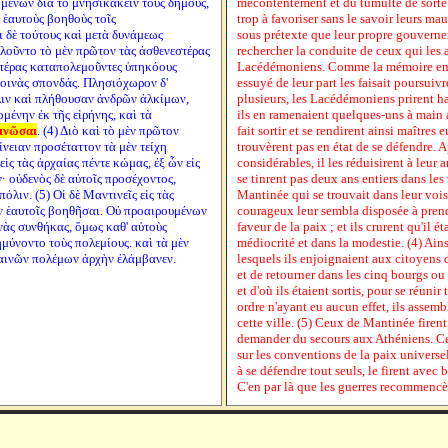
μένων διὰ τὸ μνησικακεῖν τοὺς δήμους,
mécontentement et du tumulte de sorte
ἑαυτοὺς βοηθοὺς τοῖς
trop à favoriser sans le savoir leurs mau
 δὲ τούτους καὶ μετὰ δυνάμεως
sous prétexte que leur propre gouvernem
υλοῦντο τὸ μὲν πρῶτον τὰς ἀσθενεστέρας
rechercher la conduite de ceux qui les 
γωτέρας καταπολεμοῦντες ὑπηκόους
Lacédémoniens. Comme la mémoire enco
κοινὰς σπονδάς. Πλησιόχωρον δ'
essuyé de leur part les faisait poursuiv
ιν καὶ πλήθουσαν ἀνδρῶν ἀλκίμων,
plusieurs, les Lacédémoniens prirent h
μένην ἐκ τῆς εἰρήνης, καὶ τὰ
ils en ramenaient quelques-uns à main a
ινῶσαι
. (4) Διὸ καὶ τὸ μὲν πρῶτον
fait sortir et se rendirent ainsi maîtres
νειαν προσέταττον τὰ μὲν τείχη
trouvèrent pas en état de se défendre. 
εἰς τὰς ἀρχαίας πέντε κώμας, ἐξ ὧν εἰς
considérables, il les réduisirent à leu
 οὐδενὸς δὲ αὐτοῖς προσέχοντος,
se tinrent pas deux ans entiers dans les 
λιν. (5) Οἱ δὲ Μαντινεῖς εἰς τὰς
Mantinée qui se trouvait dans leur vois
ν ἑαυτοῖς βοηθῆσαι. Οὐ προαιρουμένων
courageux leur sembla disposée à prend
νὰς συνθήκας, ὅμως καθ' αὑτοὺς
faveur de la paix ; et ils crurent qu'il ét
μύνοντο τοὺς πολεμίους. καὶ τὰ μὲν
médiocrité et dans la modestie. (4) Ain
καινῶν πολέμων ἀρχὴν ἐλάμβανεν.
lesquels ils enjoignaient aux citoyens 
et de retourner dans les cinq bourgs ou 
et d'où ils étaient sortis, pour se réun
ordre n'ayant eu aucun effet, ils assemb
cette ville. (5) Ceux de Mantinée firen
demander du secours aux Athéniens. Ce
sur les conventions de la paix universe
à se défendre tout seuls, le firent ave
C'en par là que les guerres recommencèr