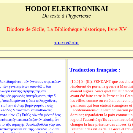
HODOI ELEKTRONIKAI
Du texte à l'hypertexte
Diodore de Sicile, La Bibliothèque historique, livre XV
ταπεινῶσαι
Traduction française :
 Λακεδαιμόνιοι μὲν ἔγνωσαν στρατεύειν
[15,5] 5 - (III). PENDANT que ces chos
ες τῶν γεγενημένων σπονδῶν, διὰ
résolurent de porter la guerre à Mantinée
Ελλησι κοινῆς εἰρήνης τῆς ἐπὶ
avaient signés. Voici quel fut leur moti
τὰς μὲν φρουρὰς ἀπετρίψαντο, τὴν δ'
ayant été faite entre la Perse et les Gre
, Λακεδαιμόνιοι φύσει φιλαρχοῦντες
les villes, comme on en était convenu pa
ὴν εἰρήνην ὥσπερ βαρὺ φορτίον οὐχ
garnisons qui leur étaient étrangères e
Ελλάδος δυναστείαν ἐπιποθοῦντες
Lacédémoniens que leur inclination port
νοτομίαν. (2) Εὐθὺς οὖν τὰς μὲν πόλεις
dominer, regardaient la paix comme un 
στάσεις ἐγκατεσκεύαζον ἐν αὐταῖς, ὧν
regret à l'autorité qu'ils avaient autrefo
ντο τῆς ταραχῆς. Ἀπολαβοῦσαι γὰρ τὰς
changer la face présente des choses. (2) 
πεστατηκότων ἐπὶ τῆς Λακεδαιμονίων
l'intérieur des villes de la Grèce et trav