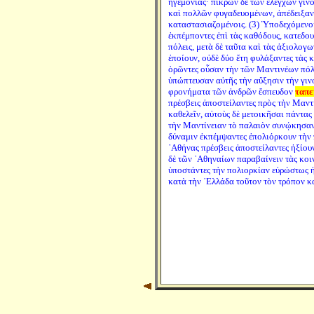
ἡγεμονίας· πικρῶν δὲ τῶν ἐλέγχων γινο
καὶ πολλῶν φυγαδευομένων, ἀπέδειξαν 
καταστασιαζομένοις. (3) Ὑποδεχόμενοι
ἐκπέμποντες ἐπὶ τὰς καθόδους, κατεδο
πόλεις, μετὰ δὲ ταῦτα καὶ τὰς ἀξιολο
ἐποίουν, οὐδὲ δύο ἔτη φυλάξαντες τὰς 
ὁρῶντες οὖσαν τὴν τῶν Μαντινέων πόλ
ὑπώπτευσαν αὐτῆς τὴν αὔξησιν τὴν γινο
φρονήματα τῶν ἀνδρῶν ἔσπευδον
ταπε
πρέσβεις ἀποστείλαντες πρὸς τὴν Μαντί
καθελεῖν, αὐτοὺς δὲ μετοικῆσαι πάντας 
τὴν Μαντίνειαν τὸ παλαιὸν συνῴκησαν·
δύναμιν ἐκπέμψαντες ἐπολιόρκουν τὴν πό
᾿Αθήνας πρέσβεις ἀποστείλαντες ἠξίου
δὲ τῶν ᾿Αθηναίων παραβαίνειν τὰς κοι
ὑποστάντες τὴν πολιορκίαν εὐρώστως ἠ
κατὰ τὴν ῾Ελλάδα τοῦτον τὸν τρόπον 