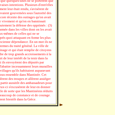
 que quelques-unes ne se portèrent que
vaises intentions. Plusieurs d'entr'elles
ent leur était rendu, s'avisèrent de
avaient gouvernées sous l'autorité des
re récente des outrages qu'on avait
re vivement et qu'on en bannissait
autement la défense des opprimés : (3)
rmée dans les villes dont on les avait
 eux-mêmes de celles qui ne se
Après quoi attaquant en forme les plus
r ancienne dépendance. En un mot ils ne
termes du traité général. La ville de
inage et qui était remplie de citoyens
re de trop grands accroissements à la
ait de leur intérêt de la tenir dans la
si ils envoyèrent des députés par
d'abattre incessamment leurs murailles
villages qu'ils habitaient auparavant
ir tous ensemble dans Mantinée. Cet
lèrent des troupes et allèrent assiéger
t partir aussitôt des ambassadeurs pour
ux-ci s'excusèrent de leur en donner
lle de sorte que les Mantinéens réduits
c beaucoup de constance et de courage.
ent bientôt dans la Grèce.