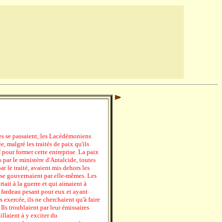
es se passaient, les Lacédémoniens
, malgré les traités de paix qu'ils
f pour former cette entreprise. La paix
cs par le ministère d'Antalcide, toutes
r le traité, avaient mis dehors les
t se gouvernaient par elle-mêmes. Les
ait à la guerre et qui aimaient à
fardeau pesant pour eux et ayant
is exercée, ils ne cherchaient qu'à faire
Ils troublaient par leur émissaires
aillaient à y exciter du