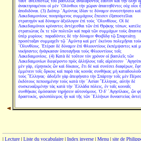
ταῦτ' ἀνελπίστως τοῦ βασιλέως ἀναλαβόντος ἑαυτὸν καὶ τὴν ὅλην ἀ
ἀνακτησαμένου οἱ μὲν ᾿Ολύνθιοι τὴν χώραν ἀπαιτηθέντες οὐχ οἷοι 
ἀποδιδόναι. (3) Διόπερ ᾿Αμύντας ἰδίαν τε δύναμιν συνεστήσατο καὶ
Λακεδαιμονίους ποιησάμενος συμμάχους ἔπεισεν ἐξαποστεῖλαι
στρατηγὸν καὶ δύναμιν ἀξιόλογον ἐπὶ τοὺς ᾿Ολυνθίους. Οἱ δὲ
Λακεδαιμόνιοι κρίναντες ἀντέχεσθαι τῶν ἐπὶ Θρᾴκης τόπων, κατέλε
στρατιώτας ἔκ τε τῶν πολιτῶν καὶ παρὰ τῶν συμμάχων τοὺς ἅπαντα
ὑπὲρ μυρίους· παραδόντες δὲ τὴν δύναμιν Φοιβίδᾳ τῷ Σπαρτιάτῃ
προσέταξαν συμμαχεῖν τῷ ᾿Αμύντᾳ καὶ μετ' ἐκείνου πολεμῆσαι τοὺ
᾿Ολυνθίους. Ἑτέραν δὲ δύναμιν ἐπὶ Φλιουντίους ἐκπέμψαντες καὶ 
νικήσαντες ἠνάγκασαν ὑποταγῆναι τοὺς Φλιουντίους τοῖς
Λακεδαιμονίοις. (4) Κατὰ δὲ τοῦτον τὸν χρόνον οἱ βασιλεῖς τῶν
Λακεδαιμονίων διεφέροντο πρὸς ἀλλήλους ταῖς αἱρέσεσιν· ᾿Αγησίπ
μὲν γάρ, εἰρηνικὸς ὢν καὶ δίκαιος, ἔτι δὲ καὶ συνέσει διαφέρων, ἔφη
ἐμμένειν τοῖς ὅρκοις καὶ παρὰ τὰς κοινὰς συνθήκας μὴ καταδουλοῦ
τοὺς ῞Ελληνας· ἀδοξεῖν γὰρ ἀπεφήνατο τὴν Σπάρτην τοῖς μὲν Πέρσα
ἐκδότους πεποιημένην τοὺς κατὰ τὴν ᾿Ασίαν ῞Ελληνας, αὐτὴν δὲ
συσκευαζομένην τὰς κατὰ τὴν ῾Ελλάδα πόλεις, ἐν ταῖς κοιναῖς
συνθήκαις ὀμόσασαν τηρήσειν αὐτονόμους. Ὁ δ' ᾿Αγησίλαος, ὢν φ
δραστικός, φιλοπόλεμος ἦν καὶ τῆς τῶν ῾Ελλήνων δυναστείας ἀντεί
|
Lecture
|
Liste du vocabulaire
|
Index inverse
|
Menu
|
site de Philip