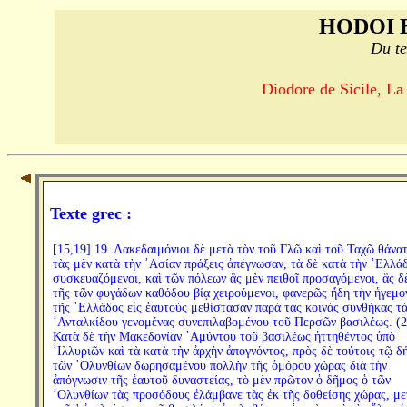
HODOI 
Du te
Diodore de Sicile, La
Texte grec :
[15,19] 19. Λακεδαιμόνιοι δὲ μετὰ τὸν τοῦ Γλῶ καὶ τοῦ Ταχῶ θάνα
τὰς μὲν κατὰ τὴν ᾿Ασίαν πράξεις ἀπέγνωσαν, τὰ δὲ κατὰ τὴν ῾Ελλά
συσκευαζόμενοι, καὶ τῶν πόλεων ἃς μὲν πειθοῖ προσαγόμενοι, ἃς δ
τῆς τῶν φυγάδων καθόδου βίᾳ χειρούμενοι, φανερῶς ἤδη τὴν ἡγεμο
τῆς ῾Ελλάδος εἰς ἑαυτοὺς μεθίστασαν παρὰ τὰς κοινὰς συνθήκας τὰ
᾿Ανταλκίδου γενομένας συνεπιλαβομένου τοῦ Περσῶν βασιλέως. (2
Κατὰ δὲ τὴν Μακεδονίαν ᾿Αμύντου τοῦ βασιλέως ἡττηθέντος ὑπὸ
᾿Ιλλυριῶν καὶ τὰ κατὰ τὴν ἀρχὴν ἀπογνόντος, πρὸς δὲ τούτοις τῷ 
τῶν ᾿Ολυνθίων δωρησαμένου πολλὴν τῆς ὁμόρου χώρας διὰ τὴν
ἀπόγνωσιν τῆς ἑαυτοῦ δυναστείας, τὸ μὲν πρῶτον ὁ δῆμος ὁ τῶν
᾿Ολυνθίων τὰς προσόδους ἐλάμβανε τὰς ἐκ τῆς δοθείσης χώρας, με