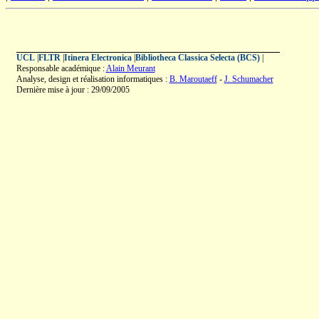
UCL
|
FLTR
|
Itinera Electronica
|
Bibliotheca Classica Selecta (BCS)
|
Responsable académique :
Alain Meurant
Analyse, design et réalisation informatiques :
B. Maroutaeff
-
J. Schumacher
Dernière mise à jour : 29/09/2005