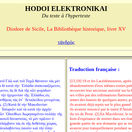
HODOI ELEKTRONIKAI
Du texte à l'hypertexte
Diodore de Sicile, La Bibliothèque historique, livre XV
τἀνδρὸς
Traduction française :
 τοῦ Γλῶ καὶ τοῦ Ταχῶ θάνατον τὰς μὲν
[15,19] 19 et les Lacédémoniens, après 
ὰ δὲ κατὰ τὴν ῾Ελλάδα συσκευαζόμενοι,
abandonnèrent d'eux mêmes toutes prét
ενοι, ἃς δὲ διὰ τῆς τῶν φυγάδων
recouvrer leur ancienne autorité sur la
τὴν ἡγεμονίαν τῆς ῾Ελλάδος εἰς
ses villes par des infirmations flatteuse
νθήκας τὰς ἐπ' ᾿Ανταλκίδου γενομένας
armes des bannis de quelques autres, pou
. (2) Κατὰ δὲ τὴν Μακεδονίαν
ils avaient déjà repris sur le plus gran
᾿Ιλλυριῶν καὶ τὰ κατὰ τὴν ἀρχὴν
ils avaient renoncé par le traité d'Antal
 τῶν ᾿Ολυνθίων δωρησαμένου πολλὴν τῆς
du roi de Perse. (2) En Macédoine, le ro
αυτοῦ δυναστείας, τὸ μὲν πρῶτον ὁ
hors d'espérance de rentrer dans ses ét
ἐλάμβανε τὰς ἐκ τῆς δοθείσης χώρας,
grande partie de son domaine qui se tro
 ἀναλαβόντος ἑαυτὸν καὶ τὴν ὅλην
avaient joui tranquillement pendant sa r