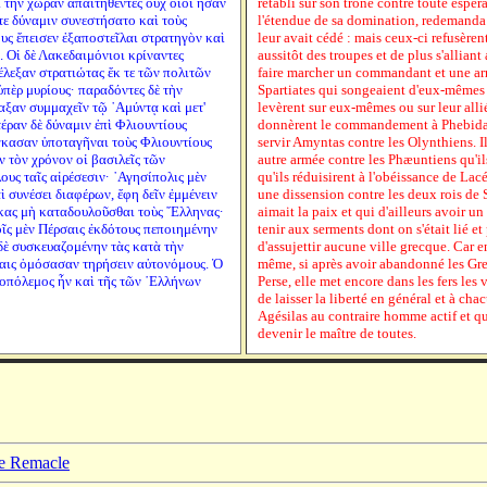
 τὴν χώραν ἀπαιτηθέντες οὐχ οἷοι ἦσαν
rétabli sur son trône contre toute espé
 τε δύναμιν συνεστήσατο καὶ τοὺς
l'étendue de sa domination, redemanda a
ς ἔπεισεν ἐξαποστεῖλαι στρατηγὸν καὶ
leur avait cédé : mais ceux-ci refusèren
. Οἱ δὲ Λακεδαιμόνιοι κρίναντες
aussitôt des troupes et de plus s'alliant
έλεξαν στρατιώτας ἔκ τε τῶν πολιτῶν
faire marcher un commandant et une ar
πὲρ μυρίους· παραδόντες δὲ τὴν
Spartiates qui songeaient d'eux-mêmes à
ξαν συμμαχεῖν τῷ ᾿Αμύντᾳ καὶ μετ'
levèrent sur eux-mêmes ou sur leur alli
έραν δὲ δύναμιν ἐπὶ Φλιουντίους
donnèrent le commandement à Phebidas 
γκασαν ὑποταγῆναι τοὺς Φλιουντίους
servir Amyntas contre les Olynthiens.
ν τὸν χρόνον οἱ βασιλεῖς τῶν
autre armée contre les Phæuntiens qu'il
υς ταῖς αἱρέσεσιν· ᾿Αγησίπολις μὲν
qu'ils réduisirent à l'obéissance de Lac
αὶ συνέσει διαφέρων, ἔφη δεῖν ἐμμένειν
une dissension contre les deux rois de
ήκας μὴ καταδουλοῦσθαι τοὺς ῞Ελληνας·
aimait la paix et qui d'ailleurs avoir un 
ῖς μὲν Πέρσαις ἐκδότους πεποιημένην
tenir aux serments dont on s'était lié et
δὲ συσκευαζομένην τὰς κατὰ τὴν
d'assujettir aucune ville grecque. Car en
ήκαις ὀμόσασαν τηρήσειν αὐτονόμους. Ὁ
même, si après avoir abandonné les Grec
λοπόλεμος ἦν καὶ τῆς τῶν ῾Ελλήνων
Perse, elle met encore dans les fers les 
de laisser la liberté en général et à c
Agésilas au contraire homme actif et qui
devenir le maître de toutes.
pe Remacle