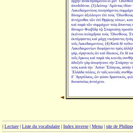
ἀρχὴν ἀνακτησαμένου οἱ μὲν ᾿Ολύνθιοι
ἀποδιδόναι. (3) Διόπερ ᾿Αμύντας ἰδίαν
Λακεδαιμονίους ποιησάμενος συμμάχου
δύναμιν ἀξιόλογον ἐπὶ τοὺς ᾿Ολυνθίους
ἀντέχεσθαι τῶν ἐπὶ Θρᾴκης τόπων, κατ
καὶ παρὰ τῶν συμμάχων τοὺς ἅπαντας ὑ
δύναμιν Φοιβίδᾳ τῷ Σπαρτιάτῃ προσέτα
ἐκείνου πολεμῆσαι τοὺς ᾿Ολυνθίους. Ἑτ
ἐκπέμψαντες καὶ μάχῃ νικήσαντες ἠνά
τοῖς Λακεδαιμονίοις. (4) Κατὰ δὲ τοῦτο
Λακεδαιμονίων διεφέροντο πρὸς ἀλλήλο
γάρ, εἰρηνικὸς ὢν καὶ δίκαιος, ἔτι δὲ κ
τοῖς ὅρκοις καὶ παρὰ τὰς κοινὰς συνθ
ἀδοξεῖν γὰρ ἀπεφήνατο τὴν Σπάρτην το
τοὺς κατὰ τὴν ᾿Ασίαν ῞Ελληνας, αὐτὴν 
῾Ελλάδα πόλεις, ἐν ταῖς κοιναῖς συνθ
δ' ᾿Αγησίλαος, ὢν φύσει δραστικός, φι
δυναστείας ἀντείχετο.
|
Lecture
|
Liste du vocabulaire
|
Index inverse
|
Menu
|
site de Philip