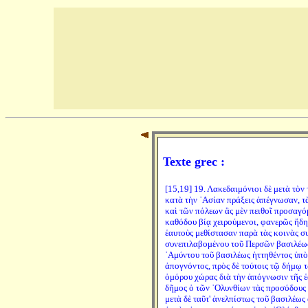
Texte grec :
[15,19] 19. Λακεδαιμόνιοι δὲ μετὰ τὸν
κατὰ τὴν ᾿Ασίαν πράξεις ἀπέγνωσαν, τ
καὶ τῶν πόλεων ἃς μὲν πειθοῖ προσαγόμ
καθόδου βίᾳ χειρούμενοι, φανερῶς ἤδη 
ἑαυτοὺς μεθίστασαν παρὰ τὰς κοινὰς συ
συνεπιλαβομένου τοῦ Περσῶν βασιλέως
᾿Αμύντου τοῦ βασιλέως ἡττηθέντος ὑπὸ 
ἀπογνόντος, πρὸς δὲ τούτοις τῷ δήμῳ
ὁμόρου χώρας διὰ τὴν ἀπόγνωσιν τῆς ἑ
δῆμος ὁ τῶν ᾿Ολυνθίων τὰς προσόδους 
μετὰ δὲ ταῦτ' ἀνελπίστως τοῦ βασιλέως