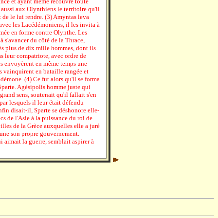
rance et ayant même recouvré toute
ussi aux Olynthiens le territoire qu'il
t de le lui rendre. (3) Amyntas leva
 avec les Lacédémoniens, il les invita à
mée en forme contre Olynthe. Les
 s'avancer du côté de la Thrace,
és plus de dix mille hommes, dont ils
leur compatriote, avec ordre de
 Ils envoyèrent en même temps une
s vainquirent en bataille rangée et
édémone. (4) Ce fut alors qu'il se forma
 Sparte. Agésipolis homme juste qui
grand sens, soutenait qu'il fallait s'en
 par lesquels il leur était défendu
fin disait-il, Sparte se déshonore elle-
s de l'Asie à la puissance du roi de
villes de la Grèce auxquelles elle a juré
hacune son propre gouvernement.
 aimait la guerre, semblait aspirer à