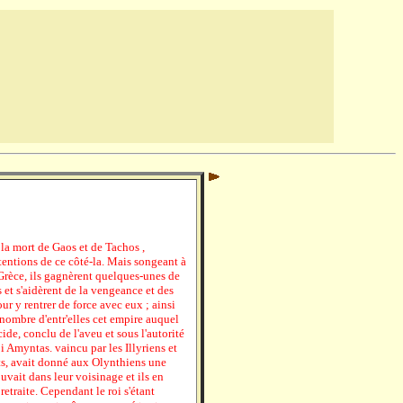
la mort de Gaos et de Tachos ,
entions de ce côté-la. Mais songeant à
 Grèce, ils gagnèrent quelques-unes de
s et s'aidèrent de la vengeance et des
r y rentrer de force avec eux ; ainsi
d nombre d'entr'elles cet empire auquel
cide, conclu de l'aveu et sous l'autorité
i Amyntas. vaincu par les Illyriens et
ats, avait donné aux Olynthiens une
uvait dans leur voisinage et ils en
etraite. Cependant le roi s'étant