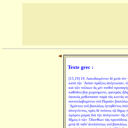
Texte grec :
[15,19] 19. Λακεδαιμόνιοι δὲ μετὰ τὸν
κατὰ τὴν ᾿Ασίαν πράξεις ἀπέγνωσαν, τ
καὶ τῶν πόλεων ἃς μὲν πειθοῖ προσαγόμ
καθόδου βίᾳ χειρούμενοι, φανερῶς ἤδη 
ἑαυτοὺς μεθίστασαν παρὰ τὰς κοινὰς συ
συνεπιλαβομένου τοῦ Περσῶν βασιλέως
᾿Αμύντου τοῦ βασιλέως ἡττηθέντος ὑπὸ 
ἀπογνόντος, πρὸς δὲ τούτοις τῷ δήμῳ
ὁμόρου χώρας διὰ τὴν ἀπόγνωσιν τῆς ἑ
δῆμος ὁ τῶν ᾿Ολυνθίων τὰς προσόδους 
μετὰ δὲ ταῦτ' ἀνελπίστως τοῦ βασιλέως