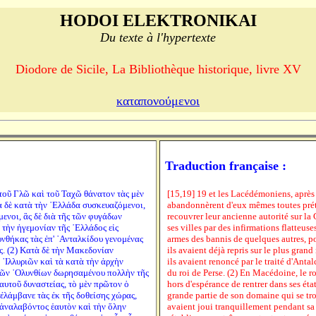
HODOI ELEKTRONIKAI
Du texte à l'hypertexte
Diodore de Sicile, La Bibliothèque historique, livre XV
καταπονούμενοι
Traduction française :
 τοῦ Γλῶ καὶ τοῦ Ταχῶ θάνατον τὰς μὲν
[15,19] 19 et les Lacédémoniens, après 
ὰ δὲ κατὰ τὴν ῾Ελλάδα συσκευαζόμενοι,
abandonnèrent d'eux mêmes toutes prét
ενοι, ἃς δὲ διὰ τῆς τῶν φυγάδων
recouvrer leur ancienne autorité sur la
τὴν ἡγεμονίαν τῆς ῾Ελλάδος εἰς
ses villes par des infirmations flatteuse
νθήκας τὰς ἐπ' ᾿Ανταλκίδου γενομένας
armes des bannis de quelques autres, pou
. (2) Κατὰ δὲ τὴν Μακεδονίαν
ils avaient déjà repris sur le plus gran
᾿Ιλλυριῶν καὶ τὰ κατὰ τὴν ἀρχὴν
ils avaient renoncé par le traité d'Antal
 τῶν ᾿Ολυνθίων δωρησαμένου πολλὴν τῆς
du roi de Perse. (2) En Macédoine, le ro
αυτοῦ δυναστείας, τὸ μὲν πρῶτον ὁ
hors d'espérance de rentrer dans ses ét
ἐλάμβανε τὰς ἐκ τῆς δοθείσης χώρας,
grande partie de son domaine qui se tro
 ἀναλαβόντος ἑαυτὸν καὶ τὴν ὅλην
avaient joui tranquillement pendant sa r