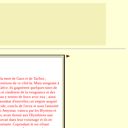
la mort de Gaos et de Tachos ,
entions de ce côté-la. Mais songeant à
 Grèce, ils gagnèrent quelques-unes de
s et s'aidèrent de la vengeance et des
r y rentrer de force avec eux ; ainsi
d nombre d'entr'elles cet empire auquel
cide, conclu de l'aveu et sous l'autorité
i Amyntas. vaincu par les Illyriens et
ats, avait donné aux Olynthiens une
uvait dans leur voisinage et ils en
etraite. Cependant le roi s'étant