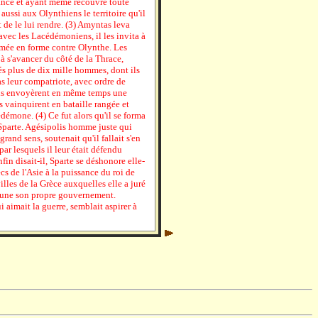
rance et ayant même recouvré toute
ussi aux Olynthiens le territoire qu'il
t de le lui rendre. (3) Amyntas leva
 avec les Lacédémoniens, il les invita à
mée en forme contre Olynthe. Les
 s'avancer du côté de la Thrace,
és plus de dix mille hommes, dont ils
leur compatriote, avec ordre de
 Ils envoyèrent en même temps une
s vainquirent en bataille rangée et
édémone. (4) Ce fut alors qu'il se forma
 Sparte. Agésipolis homme juste qui
grand sens, soutenait qu'il fallait s'en
 par lesquels il leur était défendu
fin disait-il, Sparte se déshonore elle-
s de l'Asie à la puissance du roi de
villes de la Grèce auxquelles elle a juré
hacune son propre gouvernement.
 aimait la guerre, semblait aspirer à