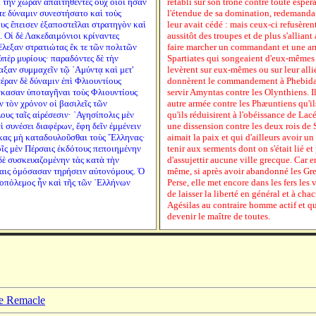
 τὴν χώραν ἀπαιτηθέντες οὐχ οἷοι ἦσαν
rétabli sur son trône contre toute espé
 τε δύναμιν συνεστήσατο καὶ τοὺς
l'étendue de sa domination, redemanda a
ς ἔπεισεν ἐξαποστεῖλαι στρατηγὸν καὶ
leur avait cédé : mais ceux-ci refusèren
. Οἱ δὲ Λακεδαιμόνιοι κρίναντες
aussitôt des troupes et de plus s'alliant
έλεξαν στρατιώτας ἔκ τε τῶν πολιτῶν
faire marcher un commandant et une ar
πὲρ μυρίους· παραδόντες δὲ τὴν
Spartiates qui songeaient d'eux-mêmes à
ξαν συμμαχεῖν τῷ ᾿Αμύντᾳ καὶ μετ'
levèrent sur eux-mêmes ou sur leur alli
έραν δὲ δύναμιν ἐπὶ Φλιουντίους
donnèrent le commandement à Phebidas 
γκασαν ὑποταγῆναι τοὺς Φλιουντίους
servir Amyntas contre les Olynthiens.
ν τὸν χρόνον οἱ βασιλεῖς τῶν
autre armée contre les Phæuntiens qu'il
υς ταῖς αἱρέσεσιν· ᾿Αγησίπολις μὲν
qu'ils réduisirent à l'obéissance de Lac
αὶ συνέσει διαφέρων, ἔφη δεῖν ἐμμένειν
une dissension contre les deux rois de
ήκας μὴ καταδουλοῦσθαι τοὺς ῞Ελληνας·
aimait la paix et qui d'ailleurs avoir un 
ῖς μὲν Πέρσαις ἐκδότους πεποιημένην
tenir aux serments dont on s'était lié et
δὲ συσκευαζομένην τὰς κατὰ τὴν
d'assujettir aucune ville grecque. Car en
ήκαις ὀμόσασαν τηρήσειν αὐτονόμους. Ὁ
même, si après avoir abandonné les Grec
λοπόλεμος ἦν καὶ τῆς τῶν ῾Ελλήνων
Perse, elle met encore dans les fers les 
de laisser la liberté en général et à c
Agésilas au contraire homme actif et qui
devenir le maître de toutes.
pe Remacle