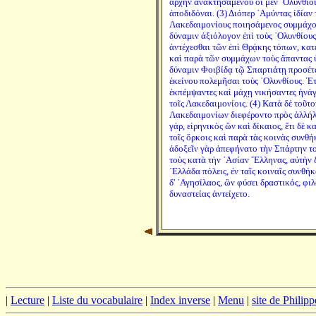
ἀρχὴν ἀνακτησαμένου οἱ μὲν ᾿Ολύνθιοι
ἀποδιδόναι. (3) Διόπερ ᾿Αμύντας ἰδίαν
Λακεδαιμονίους ποιησάμενος συμμάχου
δύναμιν ἀξιόλογον ἐπὶ τοὺς ᾿Ολυνθίους
ἀντέχεσθαι τῶν ἐπὶ Θρᾴκης τόπων, κατ
καὶ παρὰ τῶν συμμάχων τοὺς ἅπαντας ὑ
δύναμιν Φοιβίδᾳ τῷ Σπαρτιάτῃ προσέτα
ἐκείνου πολεμῆσαι τοὺς ᾿Ολυνθίους. Ἑτ
ἐκπέμψαντες καὶ μάχῃ νικήσαντες ἠνά
τοῖς Λακεδαιμονίοις. (4) Κατὰ δὲ τοῦτο
Λακεδαιμονίων διεφέροντο πρὸς ἀλλήλο
γάρ, εἰρηνικὸς ὢν καὶ δίκαιος, ἔτι δὲ κ
τοῖς ὅρκοις καὶ παρὰ τὰς κοινὰς συνθ
ἀδοξεῖν γὰρ ἀπεφήνατο τὴν Σπάρτην το
τοὺς κατὰ τὴν ᾿Ασίαν ῞Ελληνας, αὐτὴν 
῾Ελλάδα πόλεις, ἐν ταῖς κοιναῖς συνθ
δ' ᾿Αγησίλαος, ὢν φύσει δραστικός, φι
δυναστείας ἀντείχετο.
|
Lecture
|
Liste du vocabulaire
|
Index inverse
|
Menu
|
site de Philip