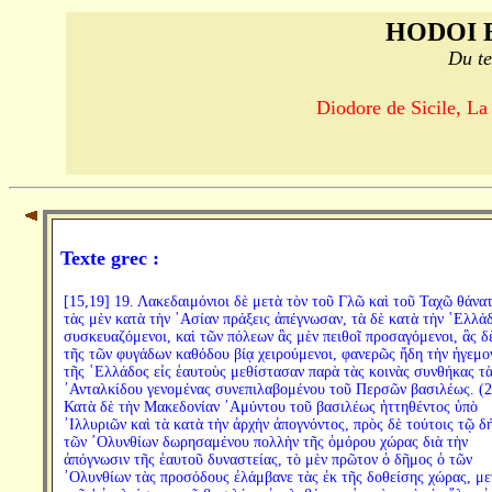
HODOI 
Du te
Diodore de Sicile, La
Texte grec :
[15,19] 19. Λακεδαιμόνιοι δὲ μετὰ τὸν τοῦ Γλῶ καὶ τοῦ Ταχῶ θάνα
τὰς μὲν κατὰ τὴν ᾿Ασίαν πράξεις ἀπέγνωσαν, τὰ δὲ κατὰ τὴν ῾Ελλά
συσκευαζόμενοι, καὶ τῶν πόλεων ἃς μὲν πειθοῖ προσαγόμενοι, ἃς δ
τῆς τῶν φυγάδων καθόδου βίᾳ χειρούμενοι, φανερῶς ἤδη τὴν ἡγεμο
τῆς ῾Ελλάδος εἰς ἑαυτοὺς μεθίστασαν παρὰ τὰς κοινὰς συνθήκας τὰ
᾿Ανταλκίδου γενομένας συνεπιλαβομένου τοῦ Περσῶν βασιλέως. (2
Κατὰ δὲ τὴν Μακεδονίαν ᾿Αμύντου τοῦ βασιλέως ἡττηθέντος ὑπὸ
᾿Ιλλυριῶν καὶ τὰ κατὰ τὴν ἀρχὴν ἀπογνόντος, πρὸς δὲ τούτοις τῷ 
τῶν ᾿Ολυνθίων δωρησαμένου πολλὴν τῆς ὁμόρου χώρας διὰ τὴν
ἀπόγνωσιν τῆς ἑαυτοῦ δυναστείας, τὸ μὲν πρῶτον ὁ δῆμος ὁ τῶν
᾿Ολυνθίων τὰς προσόδους ἐλάμβανε τὰς ἐκ τῆς δοθείσης χώρας, με