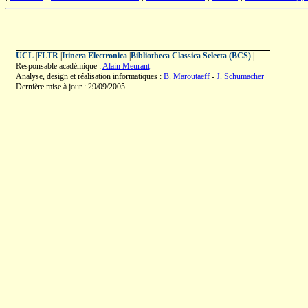
UCL
|
FLTR
|
Itinera Electronica
|
Bibliotheca Classica Selecta (BCS)
|
Responsable académique :
Alain Meurant
Analyse, design et réalisation informatiques :
B. Maroutaeff
-
J. Schumacher
Dernière mise à jour : 29/09/2005