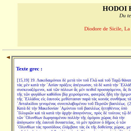
HODOI 
Du te
Diodore de Sicile, La
Texte grec :
[15,19] 19. Λακεδαιμόνιοι δὲ μετὰ τὸν τοῦ Γλῶ καὶ τοῦ Ταχῶ θάνα
τὰς μὲν κατὰ τὴν ᾿Ασίαν πράξεις ἀπέγνωσαν, τὰ δὲ κατὰ τὴν ῾Ελλά
συσκευαζόμενοι, καὶ τῶν πόλεων ἃς μὲν πειθοῖ προσαγόμενοι, ἃς δ
τῆς τῶν φυγάδων καθόδου βίᾳ χειρούμενοι, φανερῶς ἤδη τὴν ἡγεμο
τῆς ῾Ελλάδος εἰς ἑαυτοὺς μεθίστασαν παρὰ τὰς κοινὰς συνθήκας τὰ
᾿Ανταλκίδου γενομένας συνεπιλαβομένου τοῦ Περσῶν βασιλέως. (2
Κατὰ δὲ τὴν Μακεδονίαν ᾿Αμύντου τοῦ βασιλέως ἡττηθέντος ὑπὸ
᾿Ιλλυριῶν καὶ τὰ κατὰ τὴν ἀρχὴν ἀπογνόντος, πρὸς δὲ τούτοις τῷ 
τῶν ᾿Ολυνθίων δωρησαμένου πολλὴν τῆς ὁμόρου χώρας διὰ τὴν
ἀπόγνωσιν τῆς ἑαυτοῦ δυναστείας, τὸ μὲν πρῶτον ὁ δῆμος ὁ τῶν
᾿Ολυνθίων τὰς προσόδους ἐλάμβανε τὰς ἐκ τῆς δοθείσης χώρας, με