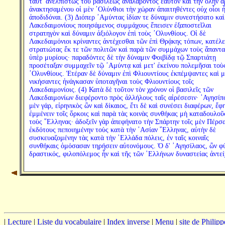
ταῦτ' ἀνελπίστως τοῦ βασιλέως ἀναλαβόντος ἑαυτὸν καὶ τὴν ὅλην ἀ
ἀνακτησαμένου οἱ μὲν ᾿Ολύνθιοι τὴν χώραν ἀπαιτηθέντες οὐχ οἷοι 
ἀποδιδόναι. (3) Διόπερ ᾿Αμύντας ἰδίαν τε δύναμιν συνεστήσατο καὶ
Λακεδαιμονίους ποιησάμενος συμμάχους ἔπεισεν ἐξαποστεῖλαι
στρατηγὸν καὶ δύναμιν ἀξιόλογον ἐπὶ τοὺς ᾿Ολυνθίους. Οἱ δὲ
Λακεδαιμόνιοι κρίναντες ἀντέχεσθαι τῶν ἐπὶ Θρᾴκης τόπων, κατέλε
στρατιώτας ἔκ τε τῶν πολιτῶν καὶ παρὰ τῶν συμμάχων τοὺς ἅπαντα
ὑπὲρ μυρίους· παραδόντες δὲ τὴν δύναμιν Φοιβίδᾳ τῷ Σπαρτιάτῃ
προσέταξαν συμμαχεῖν τῷ ᾿Αμύντᾳ καὶ μετ' ἐκείνου πολεμῆσαι τοὺ
᾿Ολυνθίους. Ἑτέραν δὲ δύναμιν ἐπὶ Φλιουντίους ἐκπέμψαντες καὶ 
νικήσαντες ἠνάγκασαν ὑποταγῆναι τοὺς Φλιουντίους τοῖς
Λακεδαιμονίοις. (4) Κατὰ δὲ τοῦτον τὸν χρόνον οἱ βασιλεῖς τῶν
Λακεδαιμονίων διεφέροντο πρὸς ἀλλήλους ταῖς αἱρέσεσιν· ᾿Αγησίπ
μὲν γάρ, εἰρηνικὸς ὢν καὶ δίκαιος, ἔτι δὲ καὶ συνέσει διαφέρων, ἔφη
ἐμμένειν τοῖς ὅρκοις καὶ παρὰ τὰς κοινὰς συνθήκας μὴ καταδουλοῦ
τοὺς ῞Ελληνας· ἀδοξεῖν γὰρ ἀπεφήνατο τὴν Σπάρτην τοῖς μὲν Πέρσα
ἐκδότους πεποιημένην τοὺς κατὰ τὴν ᾿Ασίαν ῞Ελληνας, αὐτὴν δὲ
συσκευαζομένην τὰς κατὰ τὴν ῾Ελλάδα πόλεις, ἐν ταῖς κοιναῖς
συνθήκαις ὀμόσασαν τηρήσειν αὐτονόμους. Ὁ δ' ᾿Αγησίλαος, ὢν φ
δραστικός, φιλοπόλεμος ἦν καὶ τῆς τῶν ῾Ελλήνων δυναστείας ἀντεί
|
Lecture
|
Liste du vocabulaire
|
Index inverse
|
Menu
|
site de Philip