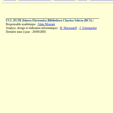
UCL
|
FLTR
|
Itinera Electronica
|
Bibliotheca Classica Selecta (BCS)
|
Responsable académique :
Alain Meurant
Analyse, design et réalisation informatiques :
B. Maroutaeff
-
J. Schumacher
Dernière mise à jour : 29/09/2005