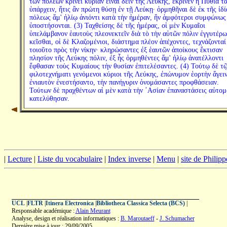
τῶν πόλεων κρίνει κυρίαν εἶναι δεῖν τῆς Λεύκης, ἔκρινεν ἡ Πυθία τ
ὑπάρχειν, ἥτις ἂν πρώτη θύσῃ ἐν τῇ Λεύκῃ· ὁρμηθῆναι δὲ ἐκ τῆς ἰδί
πόλεως ἅμ' ἡλίῳ ἀνιόντι κατὰ τὴν ἡμέραν, ἣν ἀμφότεροι συμφώνως
ὑποστήσονται. (3) Ταχθείσης δὲ τῆς ἡμέρας, οἱ μὲν Κυμαῖοι
ὑπελάμβανον ἑαυτοὺς πλεονεκτεῖν διὰ τὸ τὴν αὑτῶν πόλιν ἐγγυτέρω
κεῖσθαι, οἱ δὲ Κλαζομένιοι, διάστημα πλέον ἀπέχοντες, τεχνάζονταί 
τοιοῦτο πρὸς τὴν νίκην· κληρώσαντες ἐξ ἑαυτῶν ἀποίκους ἔκτισαν
πλησίον τῆς Λεύκης πόλιν, ἐξ ἧς ὁρμηθέντες ἅμ' ἡλίῳ ἀνατέλλοντι
ἔφθασαν τοὺς Κυμαίους τὴν θυσίαν ἐπιτελέσαντες. (4) Τούτῳ δὲ τ
φιλοτεχνήματι γενόμενοι κύριοι τῆς Λεύκης, ἐπώνυμον ἑορτὴν ἄγειν
ἐνιαυτὸν ἐνεστήσαντο, τὴν πανήγυριν ὀνομάσαντες προφθάσειαν.
Τούτων δὲ πραχθέντων αἱ μὲν κατὰ τὴν ᾿Ασίαν ἐπαναστάσεις αὐτο
κατελύθησαν.
|
Lecture
|
Liste du vocabulaire
|
Index inverse
|
Menu
|
site de Philip
UCL
|
FLTR
|
Itinera Electronica
|
Bibliotheca Classica Selecta (BCS)
|
Responsable académique :
Alain Meurant
Analyse, design et réalisation informatiques :
B. Maroutaeff
-
J. Schumacher
Dernière mise à jour : 29/09/2005