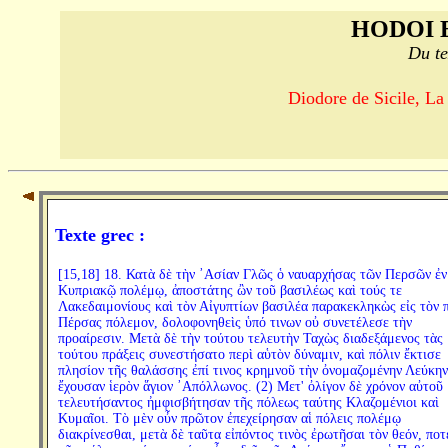
HODOI 
Du te
Diodore de Sicile, La
Texte grec :
[15,18] 18. Κατὰ δὲ τὴν ᾿Ασίαν Γλῶς ὁ ναυαρχήσας τῶν Περσῶν ἐν
Κυπριακῷ πολέμῳ, ἀποστάτης ὢν τοῦ βασιλέως καὶ τούς τε
Λακεδαιμονίους καὶ τὸν Αἰγυπτίων βασιλέα παρακεκληκὼς εἰς τὸν 
Πέρσας πόλεμον, δολοφονηθεὶς ὑπό τινων οὐ συνετέλεσε τὴν
προαίρεσιν. Μετὰ δὲ τὴν τούτου τελευτὴν Ταχὼς διαδεξάμενος τὰς
τούτου πράξεις συνεστήσατο περὶ αὑτὸν δύναμιν, καὶ πόλιν ἔκτισε
πλησίον τῆς θαλάσσης ἐπί τινος κρημνοῦ τὴν ὀνομαζομένην Λεύκην
ἔχουσαν ἱερὸν ἅγιον ᾿Απόλλωνος. (2) Μετ' ὀλίγον δὲ χρόνον αὐτοῦ
τελευτήσαντος ἠμφισβήτησαν τῆς πόλεως ταύτης Κλαζομένιοι καὶ
Κυμαῖοι. Τὸ μὲν οὖν πρῶτον ἐπεχείρησαν αἱ πόλεις πολέμῳ
διακρίνεσθαι, μετὰ δὲ ταῦτα εἰπόντος τινὸς ἐρωτῆσαι τὸν θεόν, ποτ