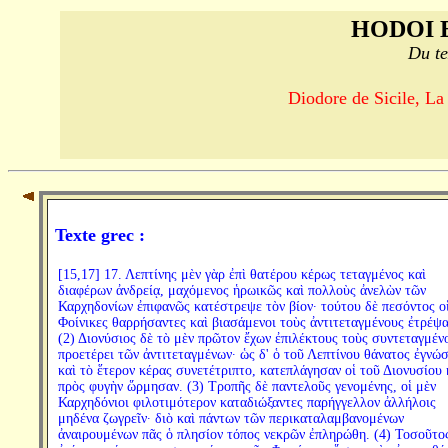
HODOI 
Du te
Diodore de Sicile, La
Texte grec :
[15,17] 17. Λεπτίνης μὲν γὰρ ἐπὶ θατέρου κέρως τεταγμένος καὶ
διαφέρων ἀνδρείᾳ, μαχόμενος ἡρωικῶς καὶ πολλοὺς ἀνελὼν τῶν
Καρχηδονίων ἐπιφανῶς κατέστρεψε τὸν βίον· τούτου δὲ πεσόντος ο
Φοίνικες θαρρήσαντες καὶ βιασάμενοι τοὺς ἀντιτεταγμένους ἐτρέψα
(2) Διονύσιος δὲ τὸ μὲν πρῶτον ἔχων ἐπιλέκτους τοὺς συντεταγμέν
προετέρει τῶν ἀντιτεταγμένων· ὡς δ' ὁ τοῦ Λεπτίνου θάνατος ἐγνώ
καὶ τὸ ἕτερον κέρας συνετέτριπτο, κατεπλάγησαν οἱ τοῦ Διονυσίου 
πρὸς φυγὴν ὥρμησαν. (3) Τροπῆς δὲ παντελοῦς γενομένης, οἱ μὲν
Καρχηδόνιοι φιλοτιμότερον καταδιώξαντες παρήγγελλον ἀλλήλοις
μηδένα ζωγρεῖν· διὸ καὶ πάντων τῶν περικαταλαμβανομένων
ἀναιρουμένων πᾶς ὁ πλησίον τόπος νεκρῶν ἐπληρώθη. (4) Τοσοῦτος