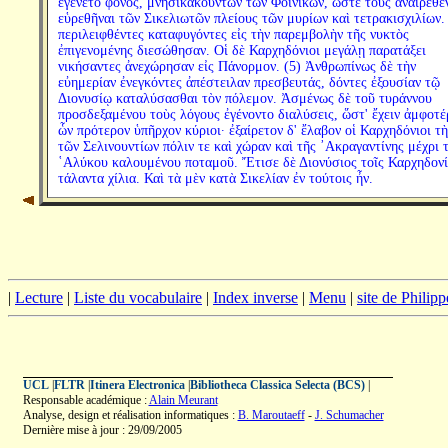
ἐγένετο φόνος, μνησικακούντων τῶν Φοινίκων, ὥστε τοὺς ἀναιρεθέ
εὑρεθῆναι τῶν Σικελιωτῶν πλείους τῶν μυρίων καὶ τετρακισχιλίων. 
περιλειφθέντες καταφυγόντες εἰς τὴν παρεμβολὴν τῆς νυκτὸς
ἐπιγενομένης διεσώθησαν. Οἱ δὲ Καρχηδόνιοι μεγάλῃ παρατάξει
νικήσαντες ἀνεχώρησαν εἰς Πάνορμον. (5) Ἀνθρωπίνως δὲ τὴν
εὐημερίαν ἐνεγκόντες ἀπέστειλαν πρεσβευτάς, δόντες ἐξουσίαν τῷ
Διονυσίῳ καταλύσασθαι τὸν πόλεμον. Ἀσμένως δὲ τοῦ τυράννου
προσδεξαμένου τοὺς λόγους ἐγένοντο διαλύσεις, ὥστ' ἔχειν ἀμφοτέ
ὧν πρότερον ὑπῆρχον κύριοι· ἐξαίρετον δ' ἔλαβον οἱ Καρχηδόνιοι τὴ
τῶν Σελινουντίων πόλιν τε καὶ χώραν καὶ τῆς ᾿Ακραγαντίνης μέχρι 
῾Αλύκου καλουμένου ποταμοῦ. Ἔτισε δὲ Διονύσιος τοῖς Καρχηδονί
τάλαντα χίλια. Καὶ τὰ μὲν κατὰ Σικελίαν ἐν τούτοις ἦν.
|
Lecture
|
Liste du vocabulaire
|
Index inverse
|
Menu
|
site de Philip
UCL
|
FLTR
|
Itinera Electronica
|
Bibliotheca Classica Selecta (BCS)
|
Responsable académique :
Alain Meurant
Analyse, design et réalisation informatiques :
B. Maroutaeff
-
J. Schumacher
Dernière mise à jour : 29/09/2005