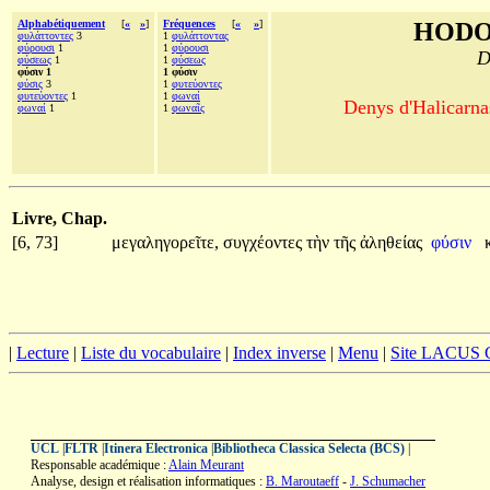
Alphabétiquement
[
«
»
]
Fréquences
[
«
»
]
HODO
φυλάττοντες
3
1
φυλάττοντας
φύρουσι
1
1
φύρουσι
D
φύσεως
1
1
φύσεως
φύσιν 1
1 φύσιν
φύσις
3
1
φυτεύοντες
φυτεύοντες
1
1
φωναί
Denys d'Halicarnas
φωναί
1
1
φωναῖς
Livre, Chap.
[6, 73]
μεγαληγορεῖτε,
συγχέοντες
τὴν
τῆς
ἀληθείας
φύσιν
|
Lecture
|
Liste du vocabulaire
|
Index inverse
|
Menu
|
Site LACUS
UCL
|
FLTR
|
Itinera Electronica
|
Bibliotheca Classica Selecta (BCS)
|
Responsable académique :
Alain Meurant
Analyse, design et réalisation informatiques :
B. Maroutaeff
-
J. Schumacher