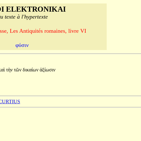
I ELEKTRONIKAI
u texte à l'hypertexte
se, Les Antiquités romaines, livre VI
φύσιν
καὶ
τὴν
τῶν
δικαίων
ἀξίωσιν
 CURTIUS