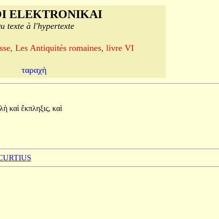
I ELEKTRONIKAI
u texte à l'hypertexte
se, Les Antiquités romaines, livre VI
ταραχὴ
λλὴ
καὶ
ἔκπληξις,
καὶ
 CURTIUS