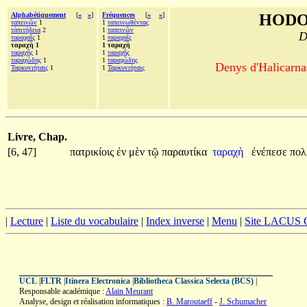
Alphabétiquement
[
«
»
]
Fréquences
[
«
»
]
HODO
ταπεινῶν
1
1
ταπεινωθέντας
τἀπιτήδεια
2
1
ταπεινῶν
D
ταραχαῖς
1
1
ταραχαῖς
ταραχὴ 1
1 ταραχὴ
ταραχῆς
1
1
ταραχῆς
ταραχώδης
1
1
ταραχώδης
Denys d'Halicarnas
Ταρκυνιήταις
1
1
Ταρκυνιήταις
Livre, Chap.
[6, 47]
πατρικίοις
ἐν
μὲν
τῷ
παραυτίκα
ταραχὴ
ἐνέπεσε
πο
|
Lecture
|
Liste du vocabulaire
|
Index inverse
|
Menu
|
Site LACUS
UCL
|
FLTR
|
Itinera Electronica
|
Bibliotheca Classica Selecta (BCS)
|
Responsable académique :
Alain Meurant
Analyse, design et réalisation informatiques :
B. Maroutaeff
-
J. Schumacher