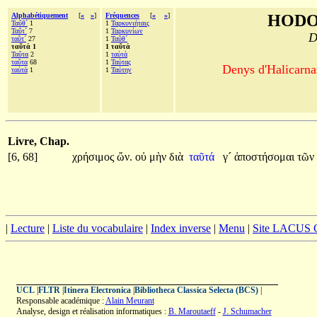
Alphabétiquement
[
«
»
]
Fréquences
[
«
»
]
HODO
Ταῦθ´
1
1
Ταρκυνιήταις
Ταῦτ´
7
1
Ταρκυνίων
D
ταῦτ´
27
1
Ταῦθ´
ταῦτά 1
1 ταῦτά
Ταῦτα
2
1
ταὐτὰ
ταῦτα
68
1
Ταύτας
Denys d'Halicarnas
ταὐτὰ
1
1
Ταύτην
Livre, Chap.
[6, 68]
χρήσιμος
ὤν.
οὐ
μὴν
διὰ
ταῦτά
γ´
ἀποστήσομαι
τῶν
|
Lecture
|
Liste du vocabulaire
|
Index inverse
|
Menu
|
Site LACUS
UCL
|
FLTR
|
Itinera Electronica
|
Bibliotheca Classica Selecta (BCS)
|
Responsable académique :
Alain Meurant
Analyse, design et réalisation informatiques :
B. Maroutaeff
-
J. Schumacher