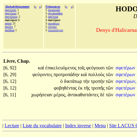
Alphabétiquement
[
«
»
]
Fréquences
[
«
»
]
HODO
σφέτερον
1
5
συμφορὰς
σφετέρου
2
5
συνάρασθαι
D
σφετέρους
2
5
σφέτερα
σφετέρων 5
5 σφετέρων
σφίσι
21
5
σωμάτων
σφίσιν
7
5
τείχους
Denys d'Halicarnas
σφόδρα
1
5
τελευτῶντες
Livre, Chap.
[6, 92]
καὶ
ἐπικελευόμενος
τοῖς
φεύγουσι
τῶν
σφετέρων
[6, 29]
φεύγοντες
προτροπάδην
καὶ
πολλοὺς
τῶν
σφετέρων
[6, 12]
ὁ
δικτάτωρ
τὴν
τροπὴν
τῶν
σφετέρων,
[6, 12]
φοβηθέντας
ἐκ
τῆς
τροπῆς
τῶν
σφετέρων
[6, 11]
χωρήσειαν
μέρος,
ἀντικαθιστάντες
δὲ
τῶν
σφετέρων
|
Lecture
|
Liste du vocabulaire
|
Index inverse
|
Menu
|
Site LACUS