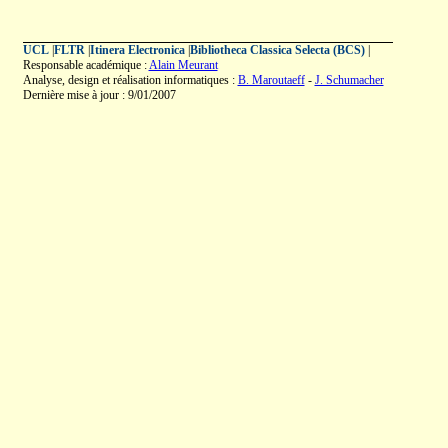
UCL
|
FLTR
|
Itinera Electronica
|
Bibliotheca Classica Selecta (BCS)
|
Responsable académique :
Alain Meurant
Analyse, design et réalisation informatiques :
B. Maroutaeff
-
J. Schumacher
Dernière mise à jour : 9/01/2007