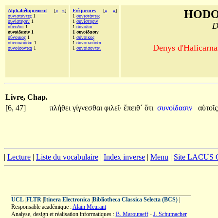
Alphabétiquement
[
«
»
]
Fréquences
[
«
»
]
HODO
συνιστάντες
1
1
συνιστάντες
συνίστησιν
1
1
συνίστησιν
D
σύνοδοι
1
1
σύνοδοι
συνοίδασιν 1
1 συνοίδασιν
σύνοικος
1
1
σύνοικος
συνοικοῦσαι
1
1
συνοικοῦσαι
Denys d'Halicarnas
συνοίσονται
1
1
συνοίσονται
Livre, Chap.
[6, 47]
πλήθει
γίγνεσθαι
φιλεῖ·
ἔπειθ´
ὅτι
συνοίδασιν
αὑτοῖ
|
Lecture
|
Liste du vocabulaire
|
Index inverse
|
Menu
|
Site LACUS
UCL
|
FLTR
|
Itinera Electronica
|
Bibliotheca Classica Selecta (BCS)
|
Responsable académique :
Alain Meurant
Analyse, design et réalisation informatiques :
B. Maroutaeff
-
J. Schumacher