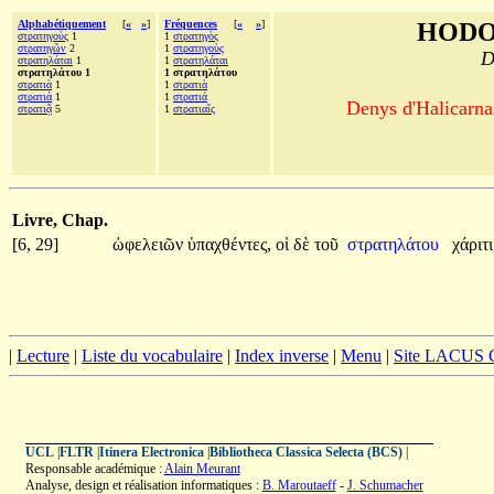
Alphabétiquement
[
«
»
]
Fréquences
[
«
»
]
HODO
στρατηγοὺς
1
1
στρατηγὸς
στρατηγῶν
2
1
στρατηγοὺς
D
στρατηλάται
1
1
στρατηλάται
στρατηλάτου 1
1 στρατηλάτου
στρατιὰ
1
1
στρατιὰ
στρατιά
1
1
στρατιά
Denys d'Halicarnas
στρατιᾷ
5
1
στρατιαῖς
Livre, Chap.
[6, 29]
ὠφελειῶν
ὑπαχθέντες,
οἱ
δὲ
τοῦ
στρατηλάτου
χάριτι
|
Lecture
|
Liste du vocabulaire
|
Index inverse
|
Menu
|
Site LACUS
UCL
|
FLTR
|
Itinera Electronica
|
Bibliotheca Classica Selecta (BCS)
|
Responsable académique :
Alain Meurant
Analyse, design et réalisation informatiques :
B. Maroutaeff
-
J. Schumacher