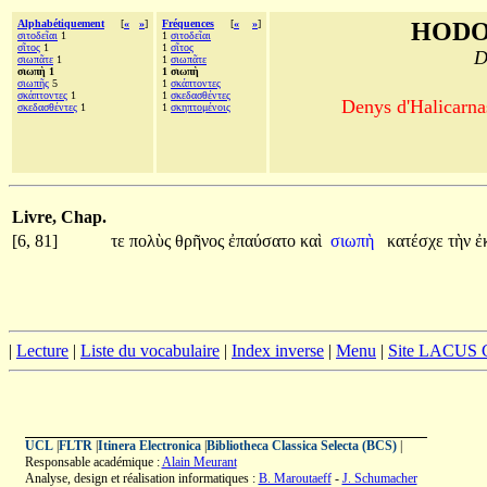
Alphabétiquement
[
«
»
]
Fréquences
[
«
»
]
HODO
σιτοδεῖαι
1
1
σιτοδεῖαι
σῖτος
1
1
σῖτος
D
σιωπᾶτε
1
1
σιωπᾶτε
σιωπὴ 1
1 σιωπὴ
σιωπῆς
5
1
σκάπτοντες
σκάπτοντες
1
1
σκεδασθέντες
Denys d'Halicarnas
σκεδασθέντες
1
1
σκηπτομένοις
Livre, Chap.
[6, 81]
τε
πολὺς
θρῆνος
ἐπαύσατο
καὶ
σιωπὴ
κατέσχε
τὴν
ἐ
|
Lecture
|
Liste du vocabulaire
|
Index inverse
|
Menu
|
Site LACUS
UCL
|
FLTR
|
Itinera Electronica
|
Bibliotheca Classica Selecta (BCS)
|
Responsable académique :
Alain Meurant
Analyse, design et réalisation informatiques :
B. Maroutaeff
-
J. Schumacher