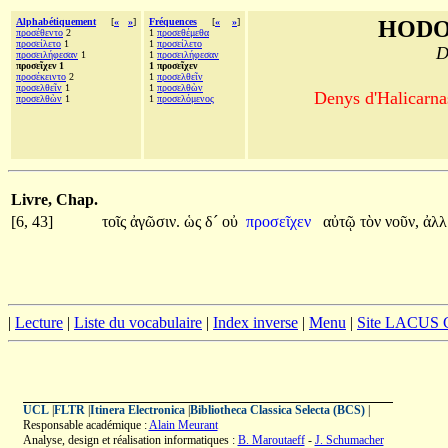
Alphabétiquement
[
«
»
]
Fréquences
[
«
»
]
HODO
προσέθεντο
2
1
προσεθέμεθα
προσείλετο
1
1
προσείλετο
D
προσειλήφεσαν
1
1
προσειλήφεσαν
προσεῖχεν 1
1 προσεῖχεν
προσέκειντο
2
1
προσελθεῖν
προσελθεῖν
1
1
προσελθὼν
Denys d'Halicarnas
προσελθὼν
1
1
προσελόμενος
Livre, Chap.
[6, 43]
τοῖς
ἀγῶσιν.
ὡς
δ´
οὐ
προσεῖχεν
αὐτῷ
τὸν
νοῦν,
ἀλλ
|
Lecture
|
Liste du vocabulaire
|
Index inverse
|
Menu
|
Site LACUS
UCL
|
FLTR
|
Itinera Electronica
|
Bibliotheca Classica Selecta (BCS)
|
Responsable académique :
Alain Meurant
Analyse, design et réalisation informatiques :
B. Maroutaeff
-
J. Schumacher