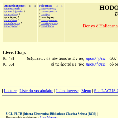
Alphabétiquement
[
«
»
]
Fréquences
[
«
»
]
HODO
προκαταλαβεῖν
1
2
προεστηκότες
προκαταλήψεσθαι
1
2
προεστηκότων
D
προκειμένοις
1
2
προῆγεν
προκλήσεις 2
2 προκλήσεις
προκλήσεως
1
2
προνομεύοντας
προκυλιόμενος
1
2
προσδεχομένοις
Denys d'Halicarnas
προλέγοντος
1
2
προσέθεντο
Livre, Chap.
[6, 48]
δεξαμένων
δὲ
τῶν
ἀποστατῶν
τὰς
προκλήσεις,
ἀλλ
[6, 56]
εἴ
τις
ἔροιτό
με,
τὰς
προκλήσεις
οὐ
δ
|
Lecture
|
Liste du vocabulaire
|
Index inverse
|
Menu
|
Site LACUS
UCL
|
FLTR
|
Itinera Electronica
|
Bibliotheca Classica Selecta (BCS)
|
Responsable académique :
Alain Meurant