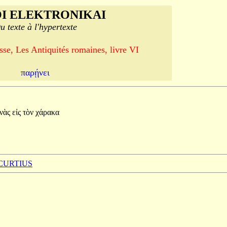
I ELEKTRONIKAI
u texte à l'hypertexte
se, Les Antiquités romaines, livre VI
παρῄνει
ινὰς
εἰς
τὸν
χάρακα
 CURTIUS