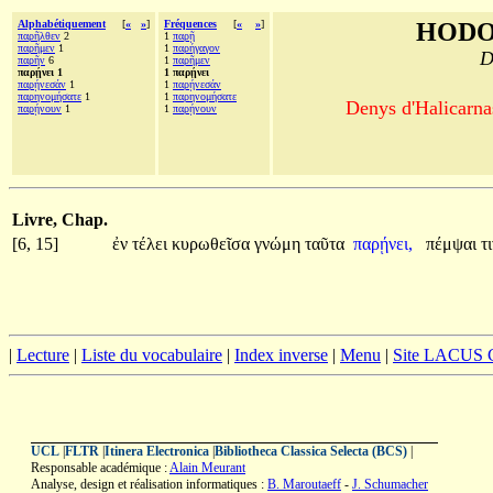
Alphabétiquement
[
«
»
]
Fréquences
[
«
»
]
HODO
παρῆλθεν
2
1
παρῇ
παρῆμεν
1
1
παρήγαγον
D
παρῆν
6
1
παρῆμεν
παρῄνει 1
1 παρῄνει
παρῄνεσάν
1
1
παρῄνεσάν
παρηνομήσατε
1
1
παρηνομήσατε
Denys d'Halicarnas
παρῄνουν
1
1
παρῄνουν
Livre, Chap.
[6, 15]
ἐν
τέλει
κυρωθεῖσα
γνώμη
ταῦτα
παρῄνει,
πέμψαι
τ
|
Lecture
|
Liste du vocabulaire
|
Index inverse
|
Menu
|
Site LACUS
UCL
|
FLTR
|
Itinera Electronica
|
Bibliotheca Classica Selecta (BCS)
|
Responsable académique :
Alain Meurant
Analyse, design et réalisation informatiques :
B. Maroutaeff
-
J. Schumacher