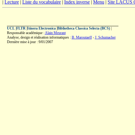
|
Lecture
|
Liste du vocabulaire
|
Index inverse
|
Menu
|
Site LACUS
UCL
|
FLTR
|
Itinera Electronica
|
Bibliotheca Classica Selecta (BCS)
|
Responsable académique :
Alain Meurant
Analyse, design et réalisation informatiques :
B. Maroutaeff
-
J. Schumacher
Dernière mise à jour : 9/01/2007