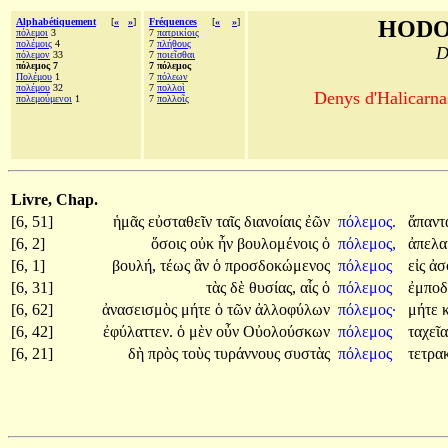
Alphabétiquement
[
«
»
]
Fréquences
[
«
»
]
HODO
πόλεμοι
3
7
πατρικίοις
πολέμοις
4
7
πλήθους
D
πόλεμον
33
7
ποιεῖσθαι
πόλεμος 7
7 πόλεμος
Πολέμου
1
7
πόλεων
πολέμου
32
7
πολλοὶ
Denys d'Halicarnas
πολεμούμενοι
1
7
πολλοῖς
Livre, Chap.
[6, 51]
ἡμᾶς
εὐσταθεῖν
ταῖς
διανοίαις
ἐῶν
πόλεμος.
ἅπαν
[6, 2]
ὅσοις
οὐκ
ἦν
βουλομένοις
ὁ
πόλεμος,
ἀπελ
[6, 1]
βουλή,
τέως
ἂν
ὁ
προσδοκώμενος
πόλεμος
εἰς
ἀσ
[6, 31]
τὰς
δὲ
θυσίας,
αἷς
ὁ
πόλεμος
ἐμπο
[6, 62]
ἀνασεισμὸς
μήτε
ὁ
τῶν
ἀλλοφύλων
πόλεμος·
μήτε
[6, 42]
ἐφύλαττεν.
ὁ
μὲν
οὖν
Οὐολούσκων
πόλεμος
ταχεῖ
[6, 21]
δὴ
πρὸς
τοὺς
τυράννους
συστὰς
πόλεμος
τετρα