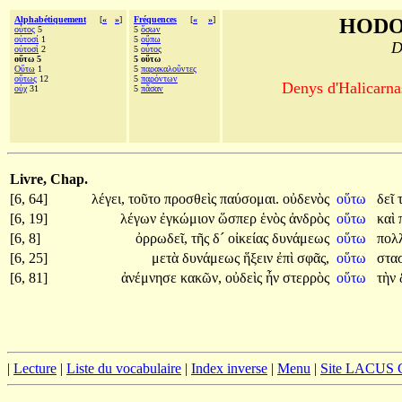
Alphabétiquement
[
«
»
]
Fréquences
[
«
»
]
HODO
οὗτος
5
5
ὅσων
οὑτοσί
1
5
οὔπω
D
οὑτοσὶ
2
5
οὗτος
οὕτω 5
5 οὕτω
Οὕτω
1
5
παρακαλοῦντες
οὕτως
12
5
παρόντων
Denys d'Halicarnas
οὐχ
31
5
πᾶσαν
Livre, Chap.
[6, 64]
λέγει,
τοῦτο
προσθεὶς
παύσομαι.
οὐδενὸς
οὕτω
δεῖ
[6, 19]
λέγων
ἐγκώμιον
ὥσπερ
ἑνὸς
ἀνδρὸς
οὕτω
καὶ
[6, 8]
ὀρρωδεῖ,
τῆς
δ´
οἰκείας
δυνάμεως
οὕτω
πολ
[6, 25]
μετὰ
δυνάμεως
ἥξειν
ἐπὶ
σφᾶς,
οὕτω
στα
[6, 81]
ἀνέμνησε
κακῶν,
οὐδεὶς
ἦν
στερρὸς
οὕτω
τὴν
|
Lecture
|
Liste du vocabulaire
|
Index inverse
|
Menu
|
Site LACUS