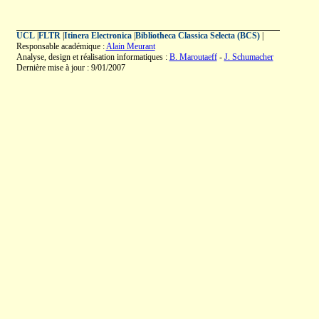
UCL
|
FLTR
|
Itinera Electronica
|
Bibliotheca Classica Selecta (BCS)
|
Responsable académique :
Alain Meurant
Analyse, design et réalisation informatiques :
B. Maroutaeff
-
J. Schumacher
Dernière mise à jour : 9/01/2007