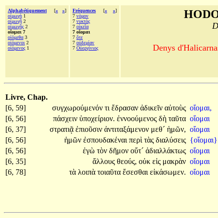
Alphabétiquement
[
«
»
]
Fréquences
[
«
»
]
HODO
οἰμωγὴ
1
7
νόμον
οἰμωγῇ
2
7
νυκτὸς
D
οἰμωγῆς
2
7
οἰκεῖα
οἴομαι 7
7 οἴομαι
οἰόμεθα
3
7
ὅτε
οἰόμενοι
2
7
οὐδεμίαν
Denys d'Halicarnas
οἰόμενος
1
7
Οὐεργίνιος
Livre, Chap.
[6, 59]
συγχωρούμενόν
τι
ἔδρασαν
ἀδικεῖν
αὐτοὺς
οἴομαι,
[6, 56]
πάσχειν
ὑποχείριον.
ἐννοούμενος
δὴ
ταῦτα
οἴομαι
[6, 37]
στρατιᾷ
ἐπιοῦσιν
ἀντιταξάμενον
μεθ´
ἡμῶν,
οἴομαι
[6, 56]
ἡμῶν
ἐσπουδακέναι
περὶ
τὰς
διαλύσεις
{οἴομαι}
[6, 56]
ἐγὼ
τὸν
δῆμον
οὔτ´
ἀδιαλλάκτως
οἴομαι
[6, 35]
ἄλλους
θεούς,
οὐκ
εἰς
μακρὰν
οἴομαι
[6, 78]
τὰ
λοιπὰ
τοιαῦτα
ἔσεσθαι
εἰκάσωμεν.
οἴομαι