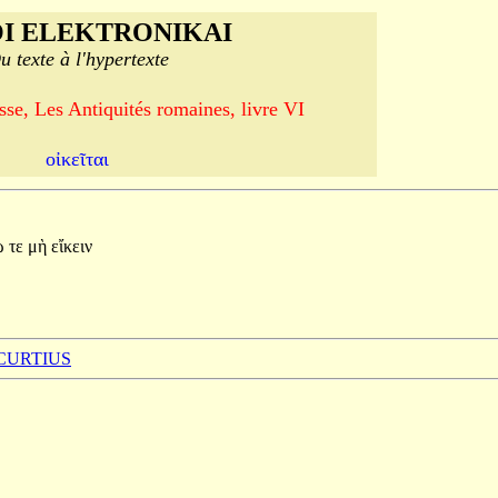
I ELEKTRONIKAI
u texte à l'hypertexte
se, Les Antiquités romaines, livre VI
οἰκεῖται
ῳ
τε
μὴ
εἴκειν
 CURTIUS