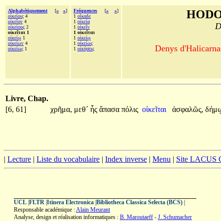
Alphabétiquement
[
«
»
]
Fréquences
[
«
»
]
HODO
οἰκείοις
4
1
οἴκαδε
οἰκεῖον
4
1
οἰκεία
D
οἰκείους
2
1
οἰκεῖν
οἰκεῖται 1
1 οἰκεῖται
οἰκείῳ
1
1
οἰκείῳ
οἰκείων
4
1
οἰκείως
Denys d'Halicarnas
οἰκείως
1
1
οἰκήσεις
Livre, Chap.
[6, 61]
χρῆμα,
μεθ´
ἧς
ἅπασα
πόλις
οἰκεῖται
ἀσφαλῶς,
δήμ
|
Lecture
|
Liste du vocabulaire
|
Index inverse
|
Menu
|
Site LACUS
UCL
|
FLTR
|
Itinera Electronica
|
Bibliotheca Classica Selecta (BCS)
|
Responsable académique :
Alain Meurant
Analyse, design et réalisation informatiques :
B. Maroutaeff
-
J. Schumacher