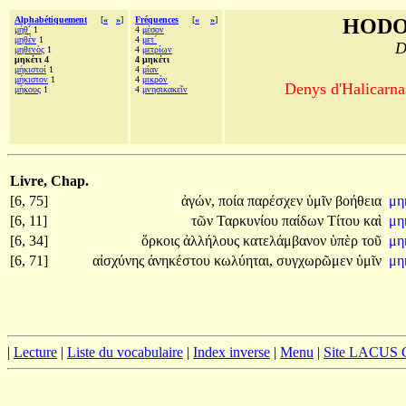
Alphabétiquement
[
«
»
]
Fréquences
[
«
»
]
HODO
μήθ´
1
4
μέσον
μηθὲν
1
4
μετ´
D
μηθενὸς
1
4
μετρίων
μηκέτι 4
4 μηκέτι
μήκιστοί
1
4
μίαν
μήκιστον
1
4
μικρὸν
Denys d'Halicarnas
μήκους
1
4
μνησικακεῖν
Livre, Chap.
[6, 75]
ἀγών,
ποία
παρέσχεν
ὑμῖν
βοήθεια
μη
[6, 11]
τῶν
Ταρκυνίου
παίδων
Τίτου
καὶ
μη
[6, 34]
ὅρκοις
ἀλλήλους
κατελάμβανον
ὑπὲρ
τοῦ
μη
[6, 71]
αἰσχύνης
ἀνηκέστου
κωλύηται,
συγχωρῶμεν
ὑμῖν
μη
|
Lecture
|
Liste du vocabulaire
|
Index inverse
|
Menu
|
Site LACUS