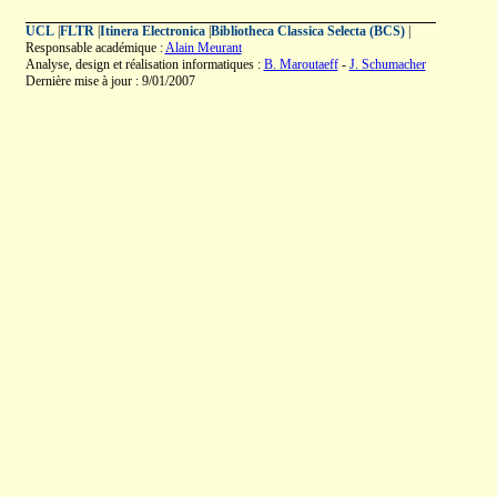
UCL
|
FLTR
|
Itinera Electronica
|
Bibliotheca Classica Selecta (BCS)
|
Responsable académique :
Alain Meurant
Analyse, design et réalisation informatiques :
B. Maroutaeff
-
J. Schumacher
Dernière mise à jour : 9/01/2007