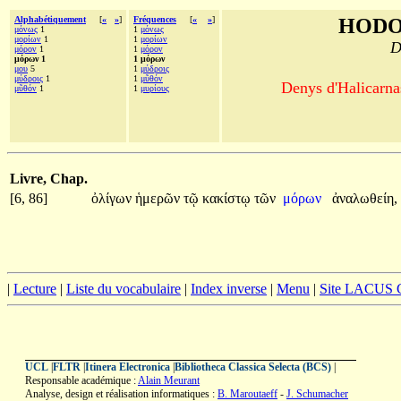
Alphabétiquement
[
«
»
]
Fréquences
[
«
»
]
HODO
μόνως
1
1
μόνως
μορίων
1
1
μορίων
D
μόρον
1
1
μόρον
μόρων 1
1 μόρων
μου
5
1
μύδροις
μύδροις
1
1
μῦθόν
Denys d'Halicarnas
μῦθόν
1
1
μυρίους
Livre, Chap.
[6, 86]
ὀλίγων
ἡμερῶν
τῷ
κακίστῳ
τῶν
μόρων
ἀναλωθείη,
|
Lecture
|
Liste du vocabulaire
|
Index inverse
|
Menu
|
Site LACUS
UCL
|
FLTR
|
Itinera Electronica
|
Bibliotheca Classica Selecta (BCS)
|
Responsable académique :
Alain Meurant
Analyse, design et réalisation informatiques :
B. Maroutaeff
-
J. Schumacher