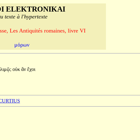
I ELEKTRONIKAI
u texte à l'hypertexte
se, Les Antiquités romaines, livre VI
μόρων
λιμῷ;
οὐκ
ἂν
ἔχοι
 CURTIUS