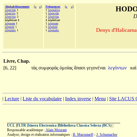
Alphabétiquement
[
«
»
]
Fréquences
[
«
»
]
HODO
λέγοντας
1
1
λεγομένῳ
λέγοντες
3
1
λέγοντάς
D
λέγοντος
3
1
λέγοντας
λεγόντων 1
1 λεγόντων
λέγουσα
1
1
λέγουσα
λέγουσι
1
1
λέγουσι
Denys d'Halicarnas
λέγουσιν
1
1
λέγουσιν
Livre, Chap.
[6, 22]
τὰς
συμφορὰς
ὁμοίας
ἅπασι
γεγονέναι
λεγόντων
κα
|
Lecture
|
Liste du vocabulaire
|
Index inverse
|
Menu
|
Site LACUS
UCL
|
FLTR
|
Itinera Electronica
|
Bibliotheca Classica Selecta (BCS)
|
Responsable académique :
Alain Meurant
Analyse, design et réalisation informatiques :
B. Maroutaeff
-
J. Schumacher