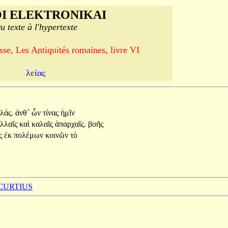
I ELEKTRONIKAI
u texte à l'hypertexte
se, Les Antiquités romaines, livre VI
λείας
λάς.
ἀνθ´
ὧν
τίνας
ἡμῖν
λλαῖς
καὶ
καλαῖς
ἀπαρχαῖς.
βοῆς
ς
ἐκ
πολέμων
κοινῶν
τὸ
 CURTIUS