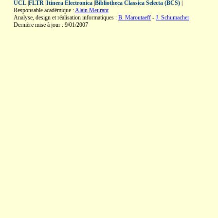
UCL
|
FLTR
|
Itinera Electronica
|
Bibliotheca Classica Selecta (BCS)
|
Responsable académique :
Alain Meurant
Analyse, design et réalisation informatiques :
B. Maroutaeff
-
J. Schumacher
Dernière mise à jour : 9/01/2007