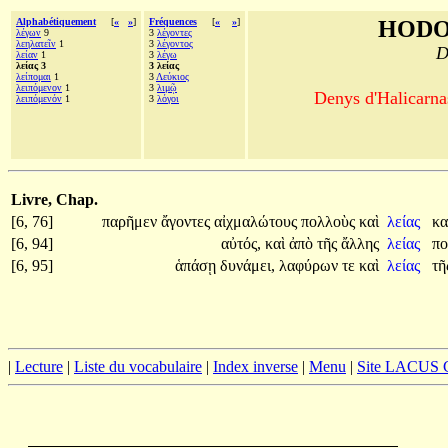
Alphabétiquement
[
«
»
]
Fréquences
[
«
»
]
HODO
λέγων
9
3
λέγοντες
λεηλατεῖν
1
3
λέγοντος
D
λείαν
1
3
λέγω
λείας 3
3 λείας
λείπομαι
1
3
Λεύκιος
λειπόμενον
1
3
λιμῷ
Denys d'Halicarnas
λειπόμενόν
1
3
λόγοι
Livre, Chap.
[6, 76]
παρῆμεν
ἄγοντες
αἰχμαλώτους
πολλοὺς
καὶ
λείας
κα
[6, 94]
αὐτός,
καὶ
ἀπὸ
τῆς
ἄλλης
λείας
πο
[6, 95]
ἁπάσῃ
δυνάμει,
λαφύρων
τε
καὶ
λείας
τῆ
|
Lecture
|
Liste du vocabulaire
|
Index inverse
|
Menu
|
Site LACUS