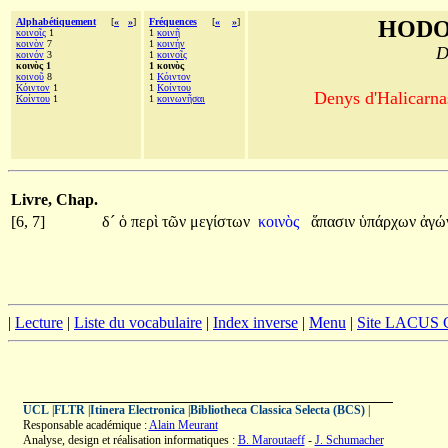
Alphabétiquement
[
«
»
]
Fréquences
[
«
»
]
HODO
κοινοῖς
1
1
κοινῆ
κοινὸν
7
1
κοινήν
D
κοινόν
3
1
κοινοῖς
κοινὸς 1
1 κοινὸς
κοινοῦ
8
1
Κόιντον
Κόιντον
1
1
Κοίντου
Denys d'Halicarnas
Κοίντου
1
1
κοινωνῆσαι
Livre, Chap.
[6, 7]
δ´
ὁ
περὶ
τῶν
μεγίστων
κοινὸς
ἅπασιν
ὑπάρχων
ἀγώ
|
Lecture
|
Liste du vocabulaire
|
Index inverse
|
Menu
|
Site LACUS
UCL
|
FLTR
|
Itinera Electronica
|
Bibliotheca Classica Selecta (BCS)
|
Responsable académique :
Alain Meurant
Analyse, design et réalisation informatiques :
B. Maroutaeff
-
J. Schumacher