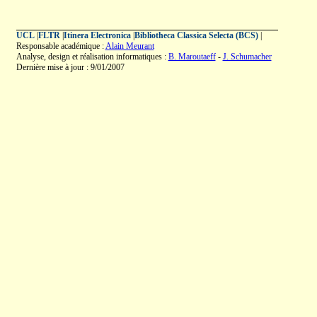
UCL
|
FLTR
|
Itinera Electronica
|
Bibliotheca Classica Selecta (BCS)
|
Responsable académique :
Alain Meurant
Analyse, design et réalisation informatiques :
B. Maroutaeff
-
J. Schumacher
Dernière mise à jour : 9/01/2007