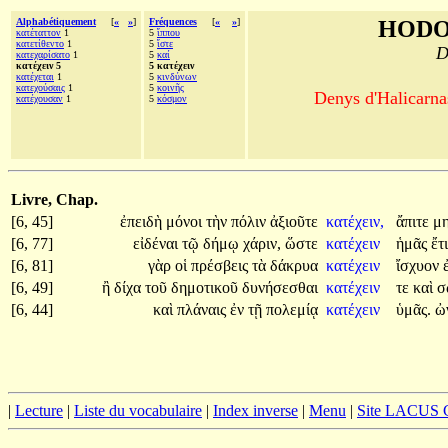
Alphabétiquement
[
«
»
]
Fréquences
[
«
»
]
HODO
κατέταττον
1
5
ἵππου
κατετίθεντο
1
5
ἴστε
D
κατεχαρίσατο
1
5
καί
κατέχειν 5
5 κατέχειν
κατέχεται
1
5
κινδύνων
κατεχούσαις
1
5
κοινῆς
Denys d'Halicarnas
κατέχουσαν
1
5
κόσμον
Livre, Chap.
[6, 45]
ἐπειδὴ
μόνοι
τὴν
πόλιν
ἀξιοῦτε
κατέχειν,
ἄπιτε
μ
[6, 77]
εἰδέναι
τῷ
δήμῳ
χάριν,
ὥστε
κατέχειν
ἡμᾶς
ἔτ
[6, 81]
γὰρ
οἱ
πρέσβεις
τὰ
δάκρυα
κατέχειν
ἴσχυον
[6, 49]
ἢ
δίχα
τοῦ
δημοτικοῦ
δυνήσεσθαι
κατέχειν
τε
καὶ
σ
[6, 44]
καὶ
πλάναις
ἐν
τῇ
πολεμίᾳ
κατέχειν
ὑμᾶς.
ὠ
|
Lecture
|
Liste du vocabulaire
|
Index inverse
|
Menu
|
Site LACUS