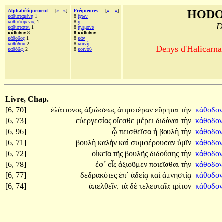
Alphabétiquement
[
«
»
]
Fréquences
[
«
»
]
HODO
καθισταμένη
1
8
ἔχων
καθιστάμενος
1
8
ᾖ
D
καθίσταται
1
8
ἡγεμόνα
κάθοδον 8
8 κάθοδον
κάθοδος
1
8
κἂν
καθόδου
2
8
κοινῇ
Denys d'Halicarnas
καθόδῳ
2
8
κοινοῦ
Livre, Chap.
[6, 70]
ἐλάττονος
ἀξιώσεως
ἀτιμοτέραν
εὕρηται
τὴν
κάθοδον
[6, 73]
εὐεργεσίας
οἴεσθε
μέρει
διδόναι
τὴν
κάθοδον
[6, 96]
ᾧ
πεισθεῖσα
ἡ
βουλὴ
τὴν
κάθοδο
[6, 71]
βουλὴ
καλὴν
καὶ
συμφέρουσαν
ὑμῖν
κάθοδον
[6, 72]
οἰκεῖα
τῆς
βουλῆς
διδούσης
τὴν
κάθοδο
[6, 78]
ἐφ´
οἷς
ἀξιοῦμεν
ποιεῖσθαι
τὴν
κάθοδο
[6, 77]
δεδρακότες
ἐπ´
ἀδείᾳ
καὶ
ἀμνηστίᾳ
κάθοδο
[6, 74]
ἀπελθεῖν.
τὰ
δὲ
τελευταῖα
τρίτον
κάθοδο