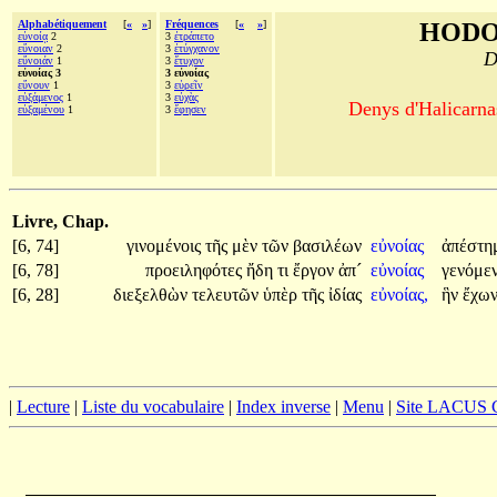
Alphabétiquement
[
«
»
]
Fréquences
[
«
»
]
HODO
εὐνοίᾳ
2
3
ἐτράπετο
εὔνοιαν
2
3
ἐτύγχανον
D
εὔνοιάν
1
3
ἔτυχον
εὐνοίας 3
3 εὐνοίας
εὔνουν
1
3
εὑρεῖν
εὐξάμενος
1
3
εὐχὰς
Denys d'Halicarnas
εὐξαμένου
1
3
ἔφησεν
Livre, Chap.
[6, 74]
γινομένοις
τῆς
μὲν
τῶν
βασιλέων
εὐνοίας
ἀπέστη
[6, 78]
προειληφότες
ἤδη
τι
ἔργον
ἀπ´
εὐνοίας
γενόμε
[6, 28]
διεξελθὼν
τελευτῶν
ὑπὲρ
τῆς
ἰδίας
εὐνοίας,
ἣν
ἔχω
|
Lecture
|
Liste du vocabulaire
|
Index inverse
|
Menu
|
Site LACUS