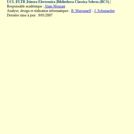
UCL
|
FLTR
|
Itinera Electronica
|
Bibliotheca Classica Selecta (BCS)
|
Responsable académique :
Alain Meurant
Analyse, design et réalisation informatiques :
B. Maroutaeff
-
J. Schumacher
Dernière mise à jour : 9/01/2007