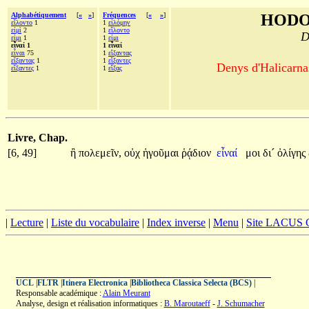
Alphabétiquement
[
«
»
]
Fréquences
[
«
»
]
HODO
εἵλοντο
1
1
εἱλόμην
εἰμὶ
2
1
εἵλοντο
D
εἰμι
1
1
εἰμι
εἶναί 1
1 εἶναί
εἶναι
75
1
εἴξαντας
εἴξαντας
1
1
εἴξαντες
Denys d'Halicarnas
εἴξαντες
1
1
εἴξας
Livre, Chap.
[6, 49]
ἢ
πολεμεῖν,
οὐχ
ἡγοῦμαι
ῥᾴδιον
εἶναί
μοι
δι´
ὀλίγης
|
Lecture
|
Liste du vocabulaire
|
Index inverse
|
Menu
|
Site LACUS
UCL
|
FLTR
|
Itinera Electronica
|
Bibliotheca Classica Selecta (BCS)
|
Responsable académique :
Alain Meurant
Analyse, design et réalisation informatiques :
B. Maroutaeff
-
J. Schumacher