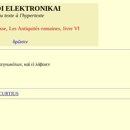
I ELEKTRONIKAI
u texte à l'hypertexte
se, Les Antiquités romaines, livre VI
δρῶσιν
τεγνωκότων,
καὶ
εἰ
λάβοιεν
 CURTIUS