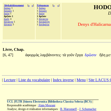
Alphabétiquement
[
«
»
]
Fréquences
[
«
»
]
HODO
δρόμῳ
1
1
δρόμῳ
δρυμῶν
1
1
δρυμῶν
D
δρῴη
1
1
δρῴη
δρῶσιν 1
1 δρῶσιν
δυεῖν
4
1
δύναιντο
δύναιντο
1
1
δυναμένην
Denys d'Halicarnas
δύναιτο
3
1
δυνάμενοι
Livre, Chap.
[6, 47]
ἀφορμὰς
λαμβάνοντες·
τὰ
γοῦν
ἔργα
δρῶσιν
ἤδη
με
|
Lecture
|
Liste du vocabulaire
|
Index inverse
|
Menu
|
Site LACUS
UCL
|
FLTR
|
Itinera Electronica
|
Bibliotheca Classica Selecta (BCS)
|
Responsable académique :
Alain Meurant
Analyse, design et réalisation informatiques :
B. Maroutaeff
-
J. Schumacher