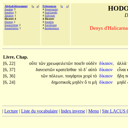
Alphabétiquement
[
«
»
]
Fréquences
[
«
»
]
HODO
δικαίας
3
4
δημοτικοὺς
δικαίοις
5
4
διαλλαγαῖς
D
Δίκαιον
1
4
διάνοιαν
δίκαιον 4
4 δίκαιον
δίκαιος
1
4
δικαίου
δικαιοτάτας
2
4
δικτάτορα
Denys d'Halicarnas
δικαιότατον
1
4
Διοσκούρων
Livre, Chap.
[6, 22]
οὔτε
τῶν
χρεωφειλετῶν
ποιεῖν
οὐδὲν
δίκαιον,
ἀλλὰ
[6, 37]
δανειστῶν
κρατεῖσθαι·
τὸ
δ´
αὐτὸ
δίκαιον
εἶναι
[6, 36]
τῶν
πόλεων.
τοιγάρτοι
χειρὶ
τὸ
δίκαιον
ἤδη
π
[6, 24]
δημοτικοῖς
μηδὲν
ὅ
τι
μὴ
δίκαιον
μηδὲ
|
Lecture
|
Liste du vocabulaire
|
Index inverse
|
Menu
|
Site LACUS