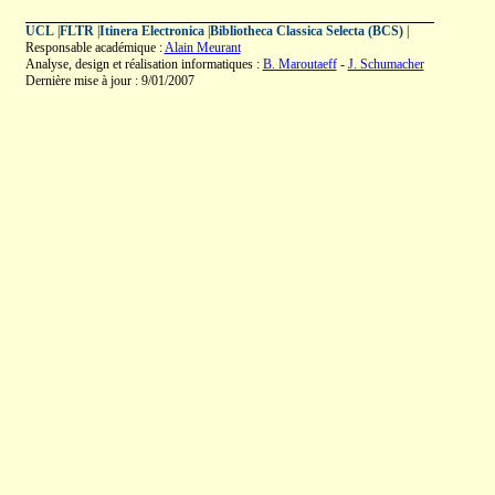
UCL
|
FLTR
|
Itinera Electronica
|
Bibliotheca Classica Selecta (BCS)
|
Responsable académique :
Alain Meurant
Analyse, design et réalisation informatiques :
B. Maroutaeff
-
J. Schumacher
Dernière mise à jour : 9/01/2007