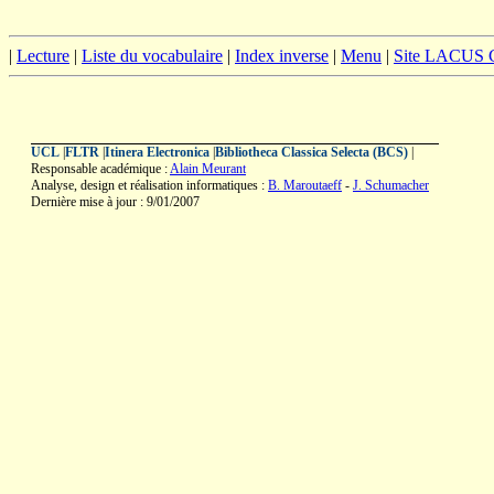
|
Lecture
|
Liste du vocabulaire
|
Index inverse
|
Menu
|
Site LACUS
UCL
|
FLTR
|
Itinera Electronica
|
Bibliotheca Classica Selecta (BCS)
|
Responsable académique :
Alain Meurant
Analyse, design et réalisation informatiques :
B. Maroutaeff
-
J. Schumacher
Dernière mise à jour : 9/01/2007