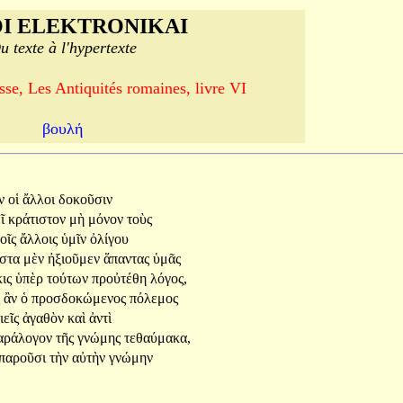
I ELEKTRONIKAI
u texte à l'hypertexte
se, Les Antiquités romaines, livre VI
βουλή
ν
οἱ
ἄλλοι
δοκοῦσιν
εῖ
κράτιστον
μὴ
μόνον
τοὺς
τοῖς
ἄλλοις
ὑμῖν
ὀλίγου
ιστα
μὲν
ἠξιοῦμεν
ἅπαντας
ὑμᾶς
κις
ὑπὲρ
τούτων
προὐτέθη
λόγος,
ς
ἂν
ὁ
προσδοκώμενος
πόλεμος
ιεῖς
ἀγαθὸν
καὶ
ἀντὶ
αράλογον
τῆς
γνώμης
τεθαύμακα,
παροῦσι
τὴν
αὐτὴν
γνώμην