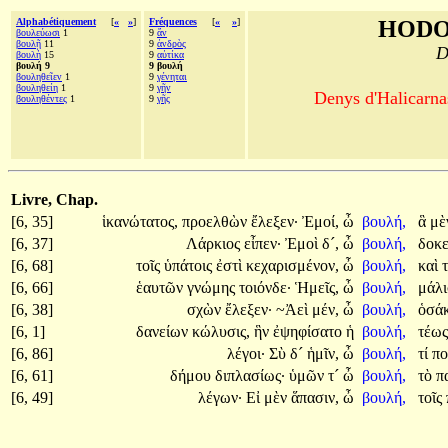
Alphabétiquement
[
«
»
]
Fréquences
[
«
»
]
HODO
βουλεύωσι
1
9
ἄν
βουλῇ
11
9
ἀνδρὸς
D
βουλὴ
15
9
αὐτίκα
βουλή 9
9 βουλή
βουληθεῖεν
1
9
γένηται
βουληθείη
1
9
γῆν
Denys d'Halicarnas
βουληθέντες
1
9
γῆς
Livre, Chap.
[6, 35]
ἱκανώτατος,
προελθὼν
ἔλεξεν·
Ἐμοί,
ὦ
βουλή,
ἃ
μὲ
[6, 37]
Λάρκιος
εἶπεν·
Ἐμοὶ
δ´,
ὦ
βουλή,
δοκ
[6, 68]
τοῖς
ὑπάτοις
ἐστὶ
κεχαρισμένον,
ὦ
βουλή,
καὶ
[6, 66]
ἑαυτῶν
γνώμης
τοιόνδε·
Ἡμεῖς,
ὦ
βουλή,
μάλ
[6, 38]
σχὼν
ἔλεξεν·
~Ἀεὶ
μέν,
ὦ
βουλή,
ὁσά
[6, 1]
δανείων
κώλυσις,
ἣν
ἐψηφίσατο
ἡ
βουλή,
τέω
[6, 86]
λέγοι·
Σὺ
δ´
ἡμῖν,
ὦ
βουλή,
τί
πο
[6, 61]
δήμου
διπλασίως·
ὑμῶν
τ´
ὦ
βουλή,
τὸ
π
[6, 49]
λέγων·
Εἰ
μὲν
ἅπασιν,
ὦ
βουλή,
τοῖς