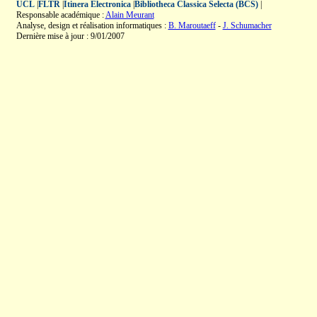
UCL
|
FLTR
|
Itinera Electronica
|
Bibliotheca Classica Selecta (BCS)
|
Responsable académique :
Alain Meurant
Analyse, design et réalisation informatiques :
B. Maroutaeff
-
J. Schumacher
Dernière mise à jour : 9/01/2007