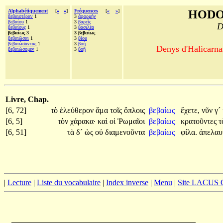
Alphabétiquement
[
«
»
]
Fréquences
[
«
»
]
HODO
βεβαιοτέραν
1
3
ἀφορμὴν
βεβαίου
1
3
βαρεῖς
D
βεβαίους
1
3
βασιλέα
βεβαίως 3
3 βεβαίως
βεβαιῶσαι
1
3
βίου
βεβαιώσαντας
1
3
βοή
Denys d'Halicarnas
βεβαιώσομεν
1
3
βοῇ
Livre, Chap.
[6, 72]
τὸ
ἐλεύθερον
ἅμα
τοῖς
ὅπλοις
βεβαίως
ἔχετε,
νῦν
γ´
[6, 5]
τὸν
χάρακα·
καὶ
οἱ
Ῥωμαῖοι
βεβαίως
κρατοῦντες
τ
[6, 51]
τὰ
δ´
ὡς
οὐ
διαμενοῦντα
βεβαίως
φίλα.
ἀπελα
|
Lecture
|
Liste du vocabulaire
|
Index inverse
|
Menu
|
Site LACUS