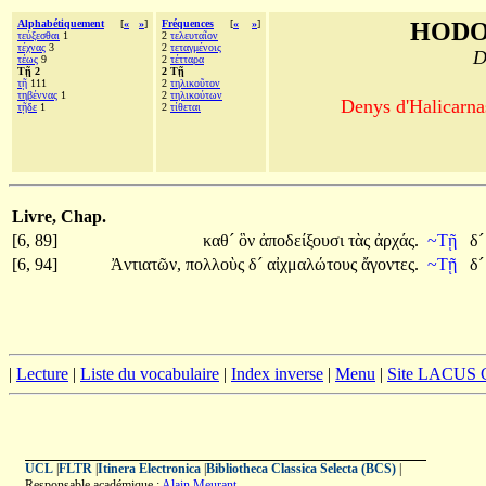
Alphabétiquement
[
«
»
]
Fréquences
[
«
»
]
HODO
τεύξεσθαι
1
2
τελευταῖον
τέχνας
3
2
τεταγμένοις
D
τέως
9
2
τέτταρα
Τῇ 2
2 Τῇ
τῇ
111
2
τηλικοῦτον
τηβέννας
1
2
τηλικούτων
Denys d'Halicarnas
τῇδε
1
2
τίθεται
Livre, Chap.
[6, 89]
καθ´
ὃν
ἀποδείξουσι
τὰς
ἀρχάς.
~Τῇ
δ
[6, 94]
Ἀντιατῶν,
πολλοὺς
δ´
αἰχμαλώτους
ἄγοντες.
~Τῇ
δ
|
Lecture
|
Liste du vocabulaire
|
Index inverse
|
Menu
|
Site LACUS
UCL
|
FLTR
|
Itinera Electronica
|
Bibliotheca Classica Selecta (BCS)
|
Responsable académique :
Alain Meurant