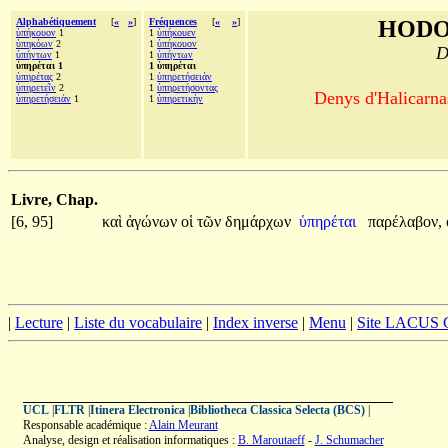
Alphabétiquement
[
«
»
]
Fréquences
[
«
»
]
HODO
ὑπήκουον
1
1
ὑπήκουεν
ὑπηκόων
2
1
ὑπήκουον
D
ὑπήντων
1
1
ὑπήντων
ὑπηρέται 1
1 ὑπηρέται
ὑπηρέτας
2
1
ὑπηρετήσειάν
ὑπηρετεῖν
2
1
ὑπηρετήσοντας
Denys d'Halicarnas
ὑπηρετήσειάν
1
1
ὑπηρετικὴν
Livre, Chap.
[6, 95]
καὶ
ἀγώνων
οἱ
τῶν
δημάρχων
ὑπηρέται
παρέλαβον,
|
Lecture
|
Liste du vocabulaire
|
Index inverse
|
Menu
|
Site LACUS
UCL
|
FLTR
|
Itinera Electronica
|
Bibliotheca Classica Selecta (BCS)
|
Responsable académique :
Alain Meurant
Analyse, design et réalisation informatiques :
B. Maroutaeff
-
J. Schumacher