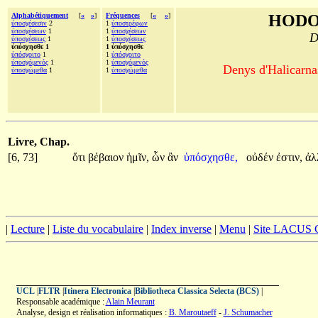
Alphabétiquement
[
«
»
]
Fréquences
[
«
»
]
HODO
ὑποσχέσεσιν
2
1
ὑποστρέφων
ὑποσχέσεων
1
1
ὑποσχέσεων
D
ὑποσχέσεως
1
1
ὑποσχέσεως
ὑπόσχησθε 1
1 ὑπόσχησθε
ὑπόσχοιτο
1
1
ὑπόσχοιτο
ὑποσχόμενός
1
1
ὑποσχόμενός
Denys d'Halicarnas
ὑποσχώμεθα
1
1
ὑποσχώμεθα
Livre, Chap.
[6, 73]
ὅτι
βέβαιον
ἡμῖν,
ὧν
ἂν
ὑπόσχησθε,
οὐδέν
ἐστιν,
ἀλ
|
Lecture
|
Liste du vocabulaire
|
Index inverse
|
Menu
|
Site LACUS
UCL
|
FLTR
|
Itinera Electronica
|
Bibliotheca Classica Selecta (BCS)
|
Responsable académique :
Alain Meurant
Analyse, design et réalisation informatiques :
B. Maroutaeff
-
J. Schumacher